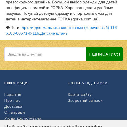
превосходного дизайна. Большой выбор одежды для детей
на официальном сайте ГОРКА. Хорошая цена и удобные
покупки. Покупай детскую одежду и спорткомплексы для
детей в интернет-магазине ГОРКА (gorka.com.ua).
Теги:
Брюки для мальчика спортивные (коричневый) 116
р.
,
03-00571-0-116
,
Детские штаны
ПІДПИСАТИСЯ
ІНФОРМАЦІЯ
СЛУЖБА ПІДТРИМКИ
Гарантія
Карта сайту
Про нас
Зворотній зв’язок
Доставка
Співпраця
Угода користувача
Повернення товару