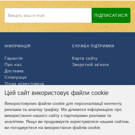
ПІДПИСАТИСЯ
ІНФОРМАЦІЯ
СЛУЖБА ПІДТРИМКИ
Гарантія
Карта сайту
Про нас
Зворотній зв’язок
Доставка
Співпраця
Угода користувача
Повернення товару
Цей сайт використовує файли cookie
ДОДАТКОВО
Використовуємо файли cookie для персоналізації контенту,
реклами та аналізу трафіку. Ми ділимося інформацією про
Партнери
використання нашого сайту з партнерами реклами та
НАШ МАГАЗИН В СОЦМЕРЕЖАХ
аналітики. Якщо ви продовжуєте користуватися нашим сайтом,
ви погоджуєтеся на використання файлів cookie.