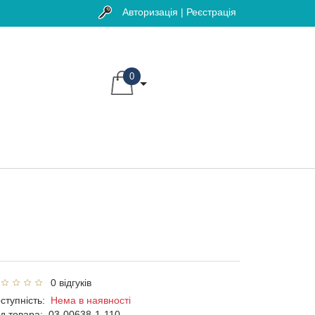
Авторизація | Реєстрація
0
0 відгуків
ступність:
Нема в наявності
д товара:
03-00638-1-110