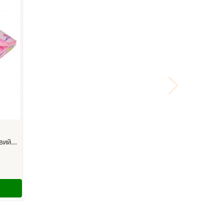
ий...