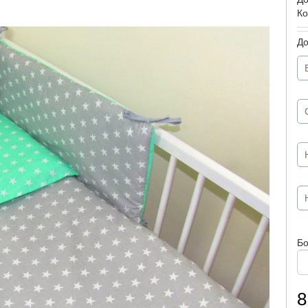
Ко
Д
Бо
8