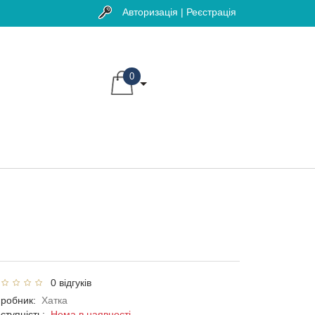
Авторизація | Реєстрація
0
0 відгуків
робник:
Хатка
ступність:
Нема в наявності