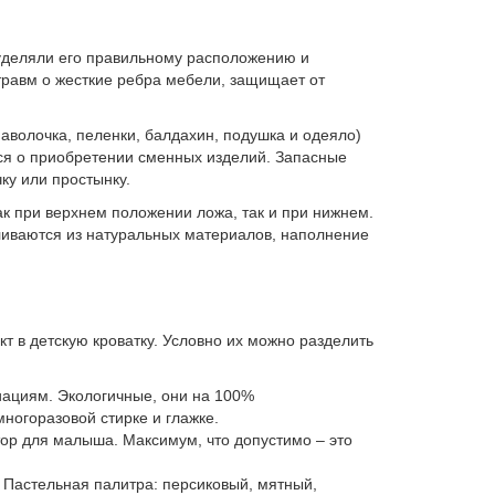
уделяли его правильному расположению и
травм о жесткие ребра мебели, защищает от
аволочка, пеленки, балдахин, подушка и одеяло)
ься о приобретении сменных изделий. Запасные
ку или простынку.
ак при верхнем положении ложа, так и при нижнем.
ливаются из натуральных материалов, наполнение
 в детскую кроватку. Условно их можно разделить
иациям. Экологичные, они на 100%
многоразовой стирке и глажке.
ор для малыша. Максимум, что допустимо – это
. Пастельная палитра: персиковый, мятный,