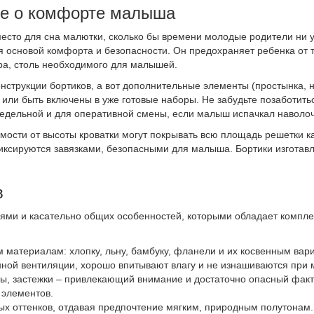
оте о комфорте малыша
есто для сна малютки, сколько бы времени молодые родители ни 
я основой комфорта и безопасности. Он предохраняет ребенка от 
ра, столь необходимого для малышей.
нструкции бортиков, а вот дополнительные элементы (простынка, н
 или быть включены в уже готовые наборы. Не забудьте позаботит
недельной и для оперативной смены, если малыш испачкал наволоч
имости от высоты кроватки могут покрывать всю площадь решетки к
фиксируются завязками, безопасными для малыша. Бортики изготав
в
ми и касательно общих особенностей, которыми обладает комплект
м материалам: хлопку, льну, бамбуку, фланели и их косвенным вар
нной вентиляции, хорошо впитывают влагу и не изнашиваются при 
ы, застежки – привлекающий внимание и достаточно опасный факт
 элементов.
ных оттенков, отдавая предпочтение мягким, природным полутонам