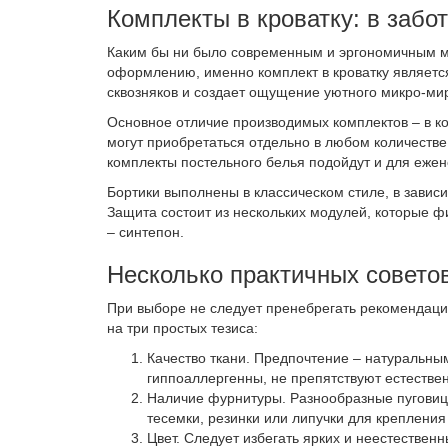
Комплекты в кроватку: в заб
Каким бы ни было современным и эргономичным м
оформлению, именно комплект в кроватку являетс
сквозняков и создает ощущение уютного микро-ми
Основное отличие производимых комплектов – в ко
могут приобретаться отдельно в любом количестве
комплекты постельного белья подойдут и для еже
Бортики выполнены в классическом стиле, в завис
Защита состоит из нескольких модулей, которые 
– синтепон.
Несколько практичных совето
При выборе не следует пренебрегать рекомендация
на три простых тезиса:
Качество ткани. Предпочтение – натуральны
гиппоаллергенны, не препятствуют естестве
Наличие фурнитуры. Разнообразные пуговиц
тесемки, резинки или липучки для крепления
Цвет. Следует избегать ярких и неестествен