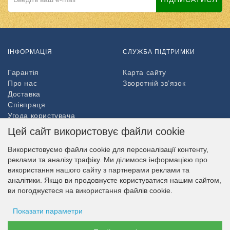
ІНФОРМАЦІЯ
СЛУЖБА ПІДТРИМКИ
Гарантія
Карта сайту
Про нас
Зворотній зв’язок
Доставка
Співпраця
Угода користувача
Повернення товару
Цей сайт використовує файли cookie
ДОДАТКОВО
Використовуємо файли cookie для персоналізації контенту,
реклами та аналізу трафіку. Ми ділимося інформацією про
Партнери
використання нашого сайту з партнерами реклами та
НАШ МАГАЗИН В СОЦМЕРЕЖАХ
аналітики. Якщо ви продовжуєте користуватися нашим сайтом,
ви погоджуєтеся на використання файлів cookie.
Показати параметри
МОЖЛИВІСТЬ ОПЛАТИ