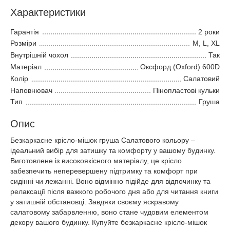
Характеристики
Гарантія
2 роки
Розміри
M, L, XL
Внутрішній чохол
Так
Матеріал
Оксфорд (Oxford) 600D
Колір
Салатовий
Наповнювач
Пінопластові кульки
Тип
Груша
Опис
Безкаркасне крісло-мішок груша Салатового кольору –
ідеальний вибір для затишку та комфорту у вашому будинку.
Виготовлене із високоякісного матеріалу, це крісло
забезпечить неперевершену підтримку та комфорт при
сидінні чи лежанні. Воно відмінно підійде для відпочинку та
релаксації після важкого робочого дня або для читання книги
у затишній обстановці. Завдяки своєму яскравому
салатовому забарвленню, воно стане чудовим елементом
декору вашого будинку. Купуйте безкаркасне крісло-мішок