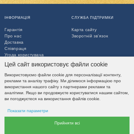
ІНФОРМАЦІЯ
СЛУЖБА ПІДТРИМКИ
Гарантія
Карта сайту
Про нас
Зворотній зв’язок
Доставка
Співпраця
Угода користувача
Повернення товару
Цей сайт використовує файли cookie
ДОДАТКОВО
Використовуємо файли cookie для персоналізації контенту,
реклами та аналізу трафіку. Ми ділимося інформацією про
Партнери
використання нашого сайту з партнерами реклами та
НАШ МАГАЗИН В СОЦМЕРЕЖАХ
аналітики. Якщо ви продовжуєте користуватися нашим сайтом,
ви погоджуєтеся на використання файлів cookie.
Показати параметри
МОЖЛИВІСТЬ ОПЛАТИ
Зберігання оголошень
Прийняти всі