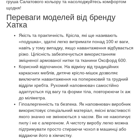
груша Салатового кольору та насолоджуйтесь комфортом
щодня!
Переваги моделей від бренду
Хатка
Якість та практичність. Крісла, які ще називають
«подушка», здатні легко витримати понад 100 кг ваги,
навіть у тому випадку, якщо навантаження відбувається
різко. Цілісність забезпечується використанням
зміцненої армованої нитки та тканини Оксфорд 600.
Корисний відпочинок. На відміну від традиційних
каркасних меблів, дитяче крісло-мішок дозволяє
виключити навантаження на поперековий та грудний
відділи хребта. Рухомий наповнювач самостійно
адаптується під вагу та форми тіла, повторюючи їх аж
до міліметра.
Гіпоалергенність та безпека. Як наповнювач виробник
використовує спеціальний матеріал, якісні властивості
якого значно не змінюються з часом. Він не накопичує
пилу і не є алергеном. А чистоту виробу легко можна
підтримувати просто стираючи чохол в машинці або
віддаючи його в хімчистку.