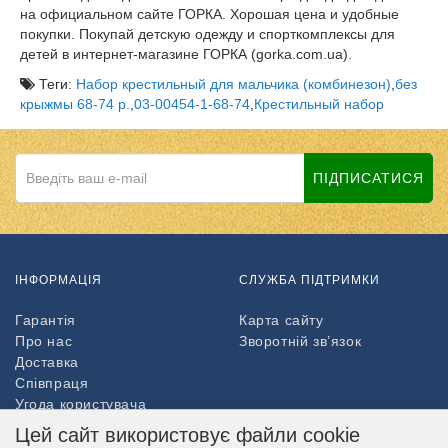
на официальном сайте ГОРКА. Хорошая цена и удобные
покупки. Покупай детскую одежду и спорткомплексы для
детей в интернет-магазине ГОРКА (gorka.com.ua).
Теги:
Набор крестильный для мальчика (комбинезон)
,
без
крыжмы 68-74 р.
,
03-00454-1-68-74
,
Крестильный набор
ПІДПИСАТИСЯ
ІНФОРМАЦІЯ
СЛУЖБА ПІДТРИМКИ
Гарантія
Карта сайту
Про нас
Зворотній зв’язок
Доставка
Співпраця
Угода користувача
Повернення товару
Цей сайт використовує файли cookie