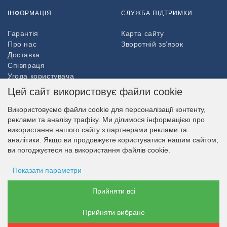
ІНФОРМАЦІЯ
СЛУЖБА ПІДТРИМКИ
Гарантія
Карта сайту
Про нас
Зворотній зв’язок
Доставка
Співпраця
Угода користувача
Повернення товару
Цей сайт використовує файли cookie
ДОДАТКОВО
Використовуємо файли cookie для персоналізації контенту,
реклами та аналізу трафіку. Ми ділимося інформацією про
Партнери
використання нашого сайту з партнерами реклами та
НАШ МАГАЗИН В СОЦМЕРЕЖАХ
аналітики. Якщо ви продовжуєте користуватися нашим сайтом,
ви погоджуєтеся на використання файлів cookie.
Показати параметри
МОЖЛИВІСТЬ ОПЛАТИ
Зберігання оголошень
Прийняти всі
Прийняти вибране
Дані користувача