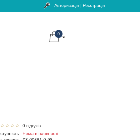
Авторизація | Реєстрація
0
0 відгуків
ступність:
Нема в наявності
д товара:
03-00561-0-98