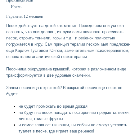
Производитель
Ирель
Гарантия
12 месяцев
Песок действует на детей как магнит. Прежде чем они успеют
осознать, что они делают, их руки сами начинают просеивать
песок, строить тоннели, горы и т.д. и ребенок полностью
погружается в игру. Сам принцип терапии песком был предложен
еще Карлом Густавом Юнгом, замечательным психотерапевтом,
основателем аналитической психотерапии.
Песочница
оборудована крышкой, которая в разложенном виде
трансформируется в две удобные скамейки.
Зачем
песочница с крышкой
? В
закрытой песочнице песок не
будет:
не будет промокать во время дождя
не будут на песок попадать посторонние предметы: ветки,
листья, гнилые фрукты
и самое главное: ни кошки, ни собаки не смогут устроить
туалет в песке, где играет ваш ребенок!