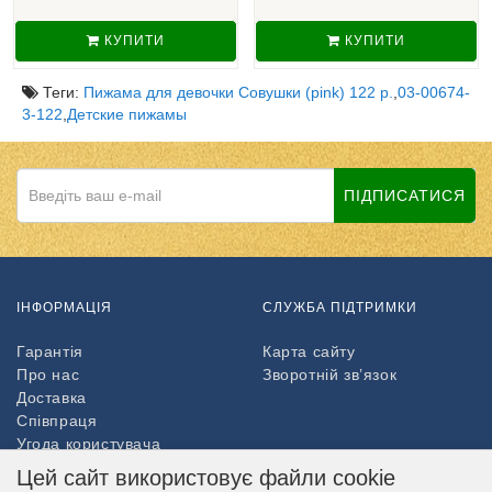
КУПИТИ
КУПИТИ
Теги:
Пижама для девочки Совушки (pink) 122 р.
,
03-00674-
3-122
,
Детские пижамы
ПІДПИСАТИСЯ
ІНФОРМАЦІЯ
СЛУЖБА ПІДТРИМКИ
Гарантія
Карта сайту
Про нас
Зворотній зв’язок
Доставка
Співпраця
Угода користувача
Повернення товару
Цей сайт використовує файли cookie