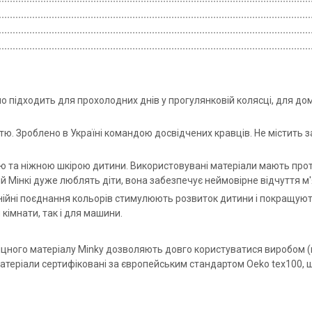
 підходить для прохолодних днів у прогулянковій колясці, для дому 
стю. Зроблено в Україні командою досвідчених кравців. Не містить 
ю та ніжною шкірою дитини. Використовувані матеріали мають прот
й Мінкі дуже люблять діти, вона забезпечує неймовірне відчуття м'
нійні поєднання кольорів стимулюють розвиток дитини і покращуют
кімнати, так і для машини.
міцного матеріалу Minky дозволяють довго користуватися виробом (
атеріали сертифіковані за європейським стандартом Oeko tex100, 