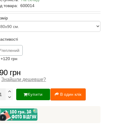
д товара:
600014
змір
астивості
Утеплений
+120 грн
90 грн
Знайшли дешевше?
Купити
В один клік