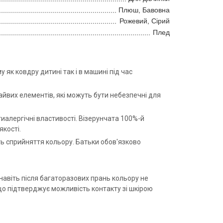
Плюш, Бавовна
Рожевий, Сірий
Плед
як ковдру дитині так і в машині під час
зайвих елементів, які можуть бути небезпечні для
иалергічні властивості. Візерунчата 100%-й
якості.
ь сприйняття кольору. Батьки обов'язково
навіть після багаторазових прань кольору не
що підтверджує можливість контакту зі шкірою