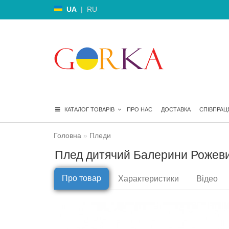
UA
|
RU
КАТАЛОГ ТОВАРІВ
ПРО НАС
ДОСТАВКА
СПІВПРАЦ
Головна
Пледи
Плед дитячий Балерини Рожев
Про товар
Характеристики
Відео