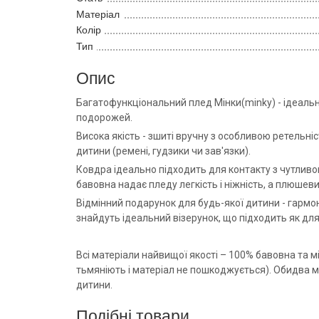
Матеріал
Колір
Тип
Опис
Багатофункціональний плед Мінки(minky) - ідеально
подорожей.
Висока якість - зшиті вручну з особливою ретельні
дитини (ремені, гудзики чи зав'язки).
Ковдра ідеально підходить для контакту з чутливо
бавовна надає пледу легкість і ніжність, а плюшеви
Відмінний подарунок для будь-якої дитини - гармо
знайдуть ідеальний візерунок, що підходить як для 
Всі матеріали найвищої якості – 100% бавовна та 
тьмяніють і матеріал не пошкоджується). Обидва м
дитини.
Подібні товари