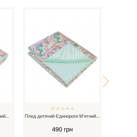
й...
Плед дитячий Єдинороги Мʼятний...
Плед ди
490 грн