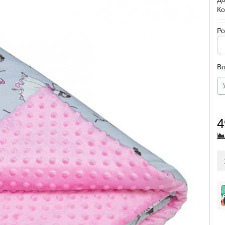
Ко
Ро
Вл
4