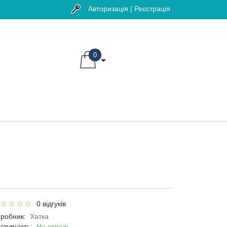
Авторизація | Реєстрація
0
0 відгуків
робник:
Хатка
ступність:
На складі