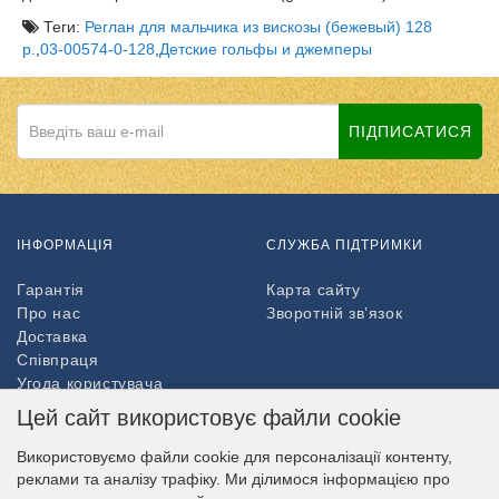
Теги:
Реглан для мальчика из вискозы (бежевый) 128
р.
,
03-00574-0-128
,
Детские гольфы и джемперы
ПІДПИСАТИСЯ
ІНФОРМАЦІЯ
СЛУЖБА ПІДТРИМКИ
Гарантія
Карта сайту
Про нас
Зворотній зв’язок
Доставка
Співпраця
Угода користувача
Повернення товару
Цей сайт використовує файли cookie
ДОДАТКОВО
Використовуємо файли cookie для персоналізації контенту,
реклами та аналізу трафіку. Ми ділимося інформацією про
Партнери