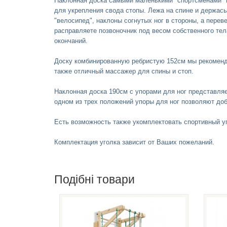
Наклонная доска самыми маленькими "спортсменами" ис
для укрепления свода стопы. Лежа на спине и держас
"велосипед", наклоны согнутых ног в стороны, а перев
расправляете позвоночник под весом собственного те
окончаний.
Доску комбинированную ребристую 152см мы рекоменду
также отличный массажер для спины и стоп.
Наклонная доска 190см с упорами для ног представляе
одном из трех положений упоры для ног позволяют до
Есть возможность также укомплектовать спортивный уг
Комплектация уголка зависит от Ваших пожеланий.
Подібні товари