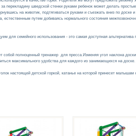
пользуется в качестве горки. Родители же могут предложить ребенку х
ь за перекладину шведской стенки руками ребенок может делать просты
ернувшись на животик, подтягиваться руками и съезжать вниз по доске и
ла, естественным путем добиваясь нормального состояния межпозвоноч
ем для семейного использования - это самая доступная альтернатива п
т собой полноценный тренажер для пресса.Изменяя угол наклона доски 
биться максимального удобства для каждого из занимающихся на доске.
олок настоящей детской горкой, катанье на которой принесет малышам 