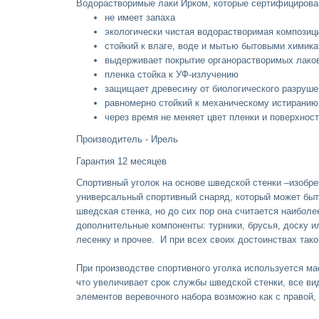
Водорастворимые лаки Ирком, которые сертифициров
не имеет запаха
экологически чистая водорастворимая компози
стойкий к влаге, воде и мытью бытовыми химик
выдерживает покрытие органорастворимых лако
пленка стойка к УФ-излучению
защищает древесину от биологического разруше
равномерно стойкий к механическому истиранию
через время не меняет цвет пленки и поверхнос
Производитель - Ирель
Гарантия 12 месяцев
Спортивный уголок на основе шведской стенки –изобре
универсальный спортивный снаряд, который может быть
шведская стенка, но до сих пор она считается наибол
дополнительные компоненты: турники, брусья, доску ил
лесенку и прочее. И при всех своих достоинствах так
При производстве спортивного уголка используется ма
что увеличивает срок службы шведской стенки, все в
элементов веревочного набора возможно как с правой, 