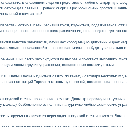
положениях: в сложенном виде он представляет собой стандартную шве
й сеткой для лазания. Процесс сборки и разборки очень простой и зани
иональный и компактный.
зраста - можно висеть, раскачиваться, кружиться, подтягиваться, отжи
и трапеция не только своего рода развлечение, но и средство для успо
азвитии чувства равновесия, улучшает координацию движений и дает наг
шись лазить по качающейся лесенке ваш малыш не будет укачиваться в т
ребенка. Они легко регулируются по высоте и помогают выполнять множ
 кольца и любые другие упражнения, изобретенные самими детьми.
. Ваш малыш легче научиться лазить по канату благодаря нескольким у
ься как настоящий Тарзан, а мышцы рук, плечей, позвоночника, пресса 
шведской стенки, по желанию ребенка. Диаметр перекладины турничка и
у малышу безбоязненно выполнять на турничке любые физические упра
евесить брусья на любую из перекладин шведской стенки поможет Вам 