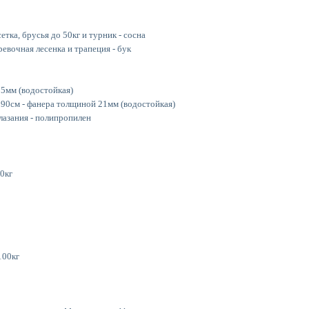
етка, брусья до 50кг и турник - сосна
ревочная лесенка и трапеция - бук
15мм (водостойкая)
190см - фанера толщиной 21мм (водостойкая)
 лазания - полипропилен
0кг
100кг