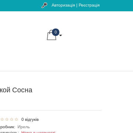
Авторизація | Реєстрація
0
кой Сосна
0 відгуків
робник:
Ирель
ступність:
Нема в наявності