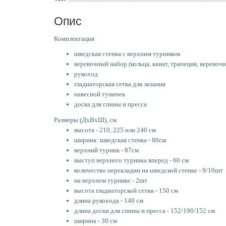
Опис
Комплектация
шведская стенка с верхним турником
веревочный набор (кольца, канат, трапеция, веревочн
рукоход
гладиаторская сетка для лазания
навесной туничек
доска для спины и пресса
Размеры (ДхВхШ), см
высота - 210, 225 или 240 см
ширина: шведская стенка - 80см
верхний турник - 87см
выступ верхнего турника вперед - 60 см
количество перекладин на шведской стенке - 9/10шт
на верхнем турнике - 2шт
высота гладиаторской сетки - 150 см
длина рукохода - 140 см
длина доски для спины и пресса - 152/190/152 см
ширина - 30 см