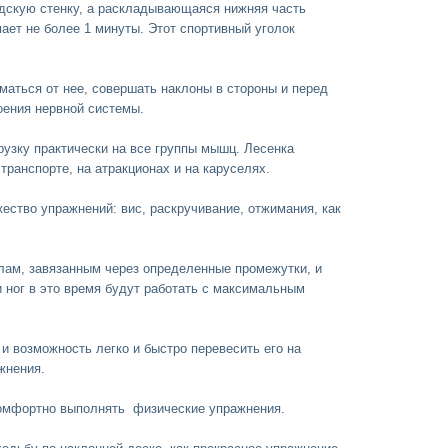
дскую стенку, а раскладывающаяся нижняя часть
мает не более 1 минуты. Этот спортивный уголок
маться от нее, совершать наклоны в стороны и перед
коения нервной системы.
рузку практически на все группы мышц. Лесенка
ранспорте, на атракционах и на каруселях.
ество упражнений: вис, раскручивание, отжимания, как
злам, завязанным через определенные промежутки, и
и ног в это время будут работать с максимальным
 возможность легко и быстро перевесить его на
жнения.
комфортно выполнять физические упражнения.