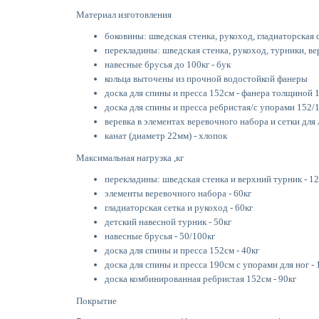
Материал изготовления
боковины: шведская стенка, рукоход, гладиаторская с
перекладины: шведская стенка, рукоход, турники, ве
навесные брусья до 100кг - бук
кольца выточены из прочной водостойкой фанеры
доска для спины и пресса 152см - фанера толщиной 
доска для спины и пресса ребристая/с упорами 152/
веревка в элементах веревочного набора и сетки для
канат (диаметр 22мм) - хлопок
Максимальная нагрузка ,кг
перекладины: шведская стенка и верхний турник - 12
элементы веревочного набора - 60кг
гладиаторская сетка и рукоход - 60кг
детский навесной турник - 50кг
навесные брусья - 50/100кг
доска для спины и пресса 152см - 40кг
доска для спины и пресса 190см с упорами для ног - 
доска комбинированная ребристая 152см - 90кг
Покрытие