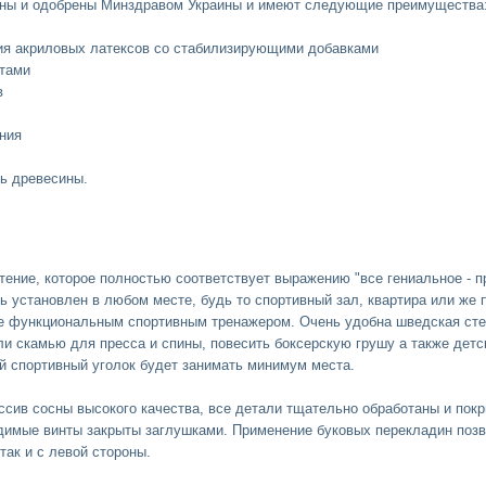
аны и одобрены Минздравом Украины и имеют следующие преимущества
ция акриловых латексов со стабилизирующими добавками
атами
в
ния
ть древесины.
тение, которое полностью соответствует выражению "все гениальное - п
 установлен в любом месте, будь то спортивный зал, квартира или же п
ее функциональным спортивным тренажером. Очень удобна шведская стен
и скамью для пресса и спины, повесить боксерскую грушу а также детск
ой спортивный уголок будет занимать минимум места.
ссив сосны высокого качества, все детали тщательно обработаны и покр
идимые винты закрыты заглушками. Применение буковых перекладин позв
так и с левой стороны.