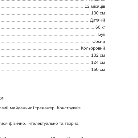
12 місяців
130 см
Дитячій
60 кг
Бук
Сосна
Кольоровий
132 см
124 см
150 см
»
овий майданчик і тренажер. Конструкція
ися фізично, інтелектуально та творчо.