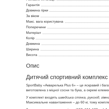
Гарантія
Довжина гірки
За віком
Макс. вага користувача
Поперечини
Матеріал
Колір
Довжина
Ширина
Висота
Опис
Дитячий спортивний комплекс 
SportBaby «Акварелька Plus 6»
– це яскравий і баг
виготовлена з міцної сосни та бука, а окремі елемен
У комплект входять
шведська стінка, рукохід, гімна
Максимальне навантаження – до 60 кг, тому комплекс