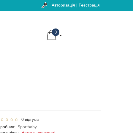
Авторизація | Реєстрація
0
0 відгуків
робник:
Sportbaby
ступність:
Нема в наявності