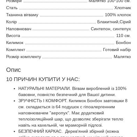
Розміри
Малятко 100*100 см.
Стать
Хлопчик
Тканина вігваму
100% хлопок
Колір
Блакитний,Сірий
Наповнювач
Синтепон, синтепух
Висота
110 см.
Килимок
Бонбон
Комплект
Готовий набір
Розмір комплекту
Малятко
Опис
10 ПРИЧИН КУПИТИ У НАС:
НАТУРАЛЬНІ МАТЕРІАЛИ. Вігвам вироблений із 100%
бавовни, повністю безпечний для Вашої дитини.
ЗРУЧНІСТЬ І КОМФОРТ. Килимок Бонбон завтовшки 8
см. складається із 64 подушок с гіпоалергенним
наповнювачем "аеропух". Має додатковий
теплоізоляційний шар, що дозволяє зберігати тепло
навіть на кахельній, чи мраморній підлозі.
БЕЗПЕЧНИЙ КАРКАС. Дерев'яний збірний (кожна