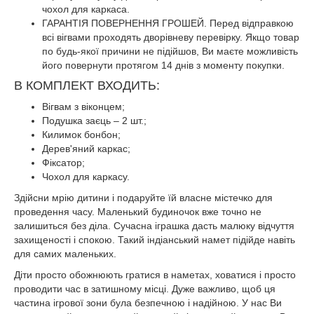
чохол для каркаса.
ГАРАНТІЯ ПОВЕРНЕННЯ ГРОШЕЙ. Перед відправкою
всі вігвами проходять дворівневу перевірку. Якщо товар
по будь-якої причини не підійшов, Ви маєте можливість
його повернути протягом 14 днів з моменту покупки.
В КОМПЛЕКТ ВХОДИТЬ:
Вігвам з віконцем;
Подушка заєць – 2 шт.;
Килимок бонбон;
Дерев'яний каркас;
Фіксатор;
Чохол для каркасу.
Здійсни мрію дитини і подаруйте їй власне містечко для
проведення часу. Маленький будиночок вже точно не
залишиться без діла. Сучасна іграшка дасть малюку відчуття
захищеності і спокою. Такий індіанський намет підійде навіть
для самих маленьких.
Діти просто обожнюють гратися в наметах, ховатися і просто
проводити час в затишному місці. Дуже важливо, щоб ця
частина ігрової зони була безпечною і надійною. У нас Ви