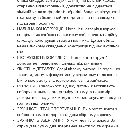
стійка складається з двух частин), чи цільний каркас
старанно відшліфований, додатково не піддається
хімічній чи лако-фарбовій обробці. Завдяки відсутності
гострих кутів безпечний для дитини, та не зашкодить
підлогове покриття.
НАДІЙНА КОНСТРУКЦІЯ. Наявність отворів в каркасі і
спеціальних зав'язок на килимку забезпечать надійну
фіксацію конструкції вігвама і килимка. Це запобігає
ненавмисному складанню конструкції під час активної
гри.
ІНСТРУКЦІЯ В КОМПЛЕКТІ. Наявність інструкції
допомагає правильно і швидко зібрати вігвам.
ЯКІСТЬ У ДЕТАЛЯХ. Двері вігваму виконані з подвійної
тканини, можуть фіксуватися у відкритому положенні.
Вікно має рамку зі шторкою-жалюзі на зав'язках.
РОЗМІРИ. В заложності від віку дитини є можливість
вибору оптимального розміру вігваму, а повномірні
декоративні подушки можуть використовуватися як для
гри так і відпочинку.
ЗРУЧНІСТЬ ТРАНСПОРТУВАННЯ. Ви можете взяти з
собою вігвам в подорож завдяки збірному каркасу.
ЗРУЧНІСТЬ ЗБЕРІГАННЯ. У комплекті з вігвамом Ви
отримуєте сумку для зберігання текстилю та окремий