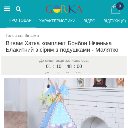
0
ПРО ТОВАР 
ХАРАКТЕРИСТИКИ 
ВІДЕО 
ВІДГУКИ (0) 
Головна
Вігвами
Вігвам Хатка комплект Бонбон Ніченька
Блакитний з сірим з подушками - Малятко
До кінця акції залишилось:
01
:
10
:
48
:
00
дн
год
хв
сек