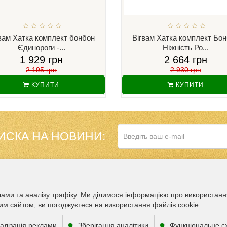
вам Хатка комплект бонбон
Вігвам Хатка комплект Бо
Єдинороги -...
Ніжність Ро...
1 929 грн
2 664 грн
2 195 грн
2 930 грн
КУПИТИ
КУПИТИ
ИСКА НА НОВИНИ:
НАШ МАГАЗИН 
ДОДАТКОВО
лами та аналізу трафіку. Ми ділимося інформацією про використан
им сайтом, ви погоджуєтеся на використання файлів cookie.
Партнери
МОЖЛИВІСТЬ О
алізація реклами
Зберігання аналітики
Функціональне 