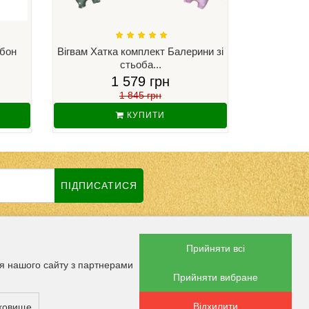
нбон
Вігвам Хатка комплект Балерини зі
Вігвам Х
стьоба...
1 579 грн
1 845 грн
КУПИТИ
ПІДПИСАТИСЯ
Прийняти всі
В СОЦМЕРЕЖАХ
ня нашого сайту з партнерами
Прийняти вибране
Відхилити
ПЛАТИ
сховище