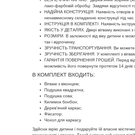
лако-фарбовій обробці. Завдяки відсутності г
НАДІЙНА КОНСТРУКЦІЯ. Наявність отворів в кар
ненавмисному складанню конструкції під час 
ІНСТРУКЦІЯ В КОМПЛЕКТІ. Наявність інструкці
ЯКІСТЬ У ДЕТАЛЯХ. Двері вігваму виконані з п
РОЗМІРИ. В заложності від віку дитини є мож
так і відпочинку.
ЗРУЧНІСТЬ ТРАНСПОРТУВАННЯ. Ви можете взя
ЗРУЧНІСТЬ ЗБЕРІГАННЯ. У комплекті з вігвам
ГАРАНТІЯ ПОВЕРНЕННЯ ГРОШЕЙ. Перед відправ
можливість його повернути протягом 14 днів 
В КОМПЛЕКТ ВХОДИТЬ:
Вігвам з віконцем;
Подушка квадратна;
Подушка сова;
Килимок бонбон;
Дерев'яний каркас;
Фіксатор;
Чохол для каркасу.
Здійсни мрію дитини і подаруйте їй власне містечк
захищеності і спокою. Такий індіанський намет піді