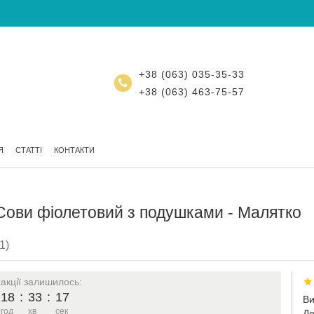
+38 (063) 035-35-33
+38 (063) 463-75-57
Я
СТАТТІ
КОНТАКТИ
Сови фіолетовий з подушками - Малятко
1)
 акції залишилось:
18
:
33
:
16
Ви
год
хв
сек
До