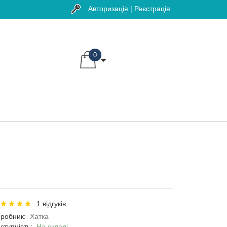
Авторизація | Реєстрація
0
1 відгуків
робник:
Хатка
ступність:
На складі