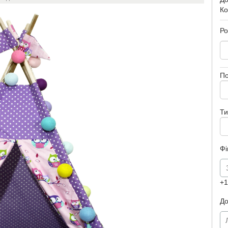
Ко
Ро
П
Ти
Фі
+1
До