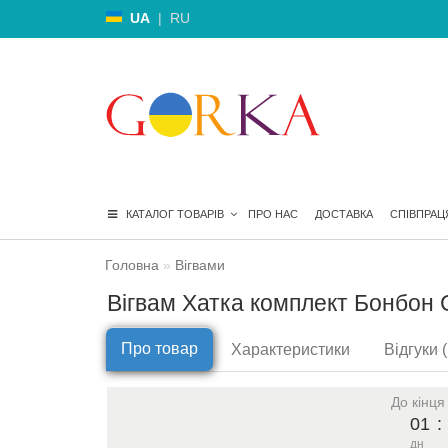
UA
|
RU
КАТАЛОГ ТОВАРІВ
ПРО НАС
ДОСТАВКА
СПІВПРАЦ
Головна
Вігвами
Вігвам Хатка комплект Бонбон 
Про товар
Характеристики
Відгуки (
До кінця
01
:
дн