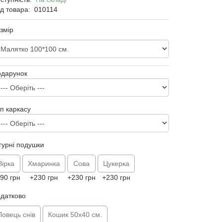
д товара:
010114
змір
одарунок
п каркасу
гурні подушки
Зірка
Хмаринка
Сова
Цукерка
90 грн
+230 грн
+230 грн
+230 грн
датково
Ловець снів
Кошик 50х40 см.