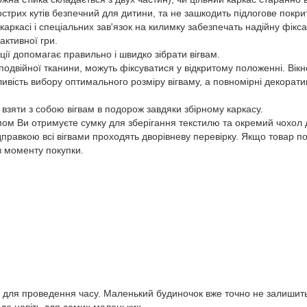
острих кутів безпечний для дитини, та не зашкодить підлогове покри
касі і спеціальних зав'язок на килимку забезпечать надійну фіксаці
активної гри.
ї допомагає правильно і швидко зібрати вігвам.
одвійної тканини, можуть фіксуватися у відкритому положенні. Вікн
ливість вибору оптимального розміру вігваму, а повномірні декорат
ти з собою вігвам в подорож завдяки збірному каркасу.
ом Ви отримуєте сумку для зберігання текстилю та окремий чохол 
кою всі вігвами проходять дворівневу перевірку. Якщо товар по б
з моменту покупки.
о для проведення часу. Маленький будиночок вже точно не залишить
йде навіть для самих маленьких.