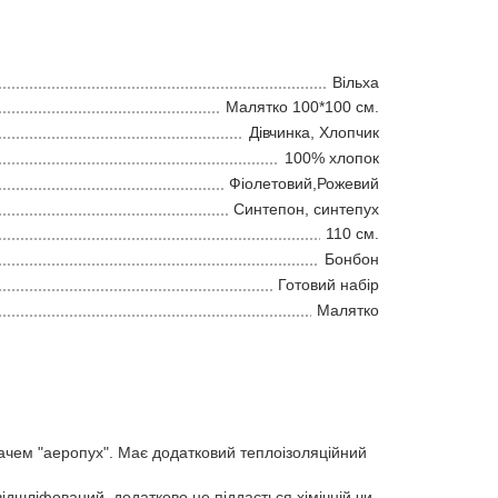
Вільха
Малятко 100*100 см.
Дівчинка, Хлопчик
100% хлопок
Фіолетовий,Рожевий
Синтепон, синтепух
110 см.
Бонбон
Готовий набір
Малятко
чем "аеропух". Має додатковий теплоізоляційний
ідшліфований, додатково не піддається хімічній чи