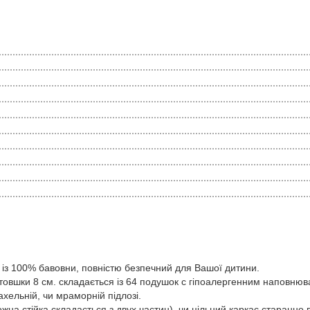
з 100% бавовни, повністю безпечний для Вашої дитини.
вшки 8 см. складається із 64 подушок с гіпоалергенним наповнюва
ахельній, чи мраморній підлозі.
 стійка складається з двух частин), чи цільний каркас старанно в