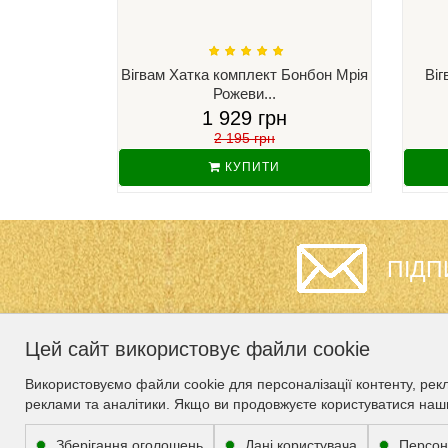
Вігвам Хатка комплект Бонбон Мрія
Віг
Рожеви...
1 929 грн
2 195 грн
КУПИТИ
ПІДП
Цей сайт використовує файли cookie
ІНФОРМАЦІЯ
СЛУЖБА
Використовуємо файли cookie для персоналізації контенту, рек
ПІДТРИМКИ
реклами та аналітики. Якщо ви продовжуєте користуватися наш
Гарантія
Карта сайту
Про нас
Зберігання оголошень
Дані користувача
Персон