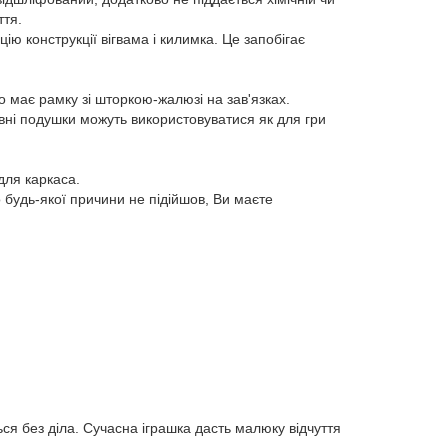
ття.
ю конструкції вігвама і килимка. Це запобігає
о має рамку зі шторкою-жалюзі на зав'язках.
ивні подушки можуть використовуватися як для гри
для каркаса.
удь-якої причини не підійшов, Ви маєте
ся без діла. Сучасна іграшка дасть малюку відчуття