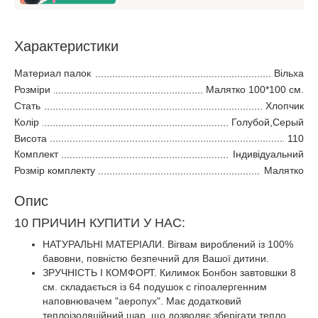
Характеристики
Материал палок
Вільха
Розміри
Малятко 100*100 см.
Стать
Хлопчик
Колір
Голубой,Серый
Висота
110
Комплект
Індивідуальний
Розмір комплекту
Малятко
Опис
10 ПРИЧИН КУПИТИ У НАС:
НАТУРАЛЬНІ МАТЕРІАЛИ. Вігвам вироблений із 100%
бавовни, повністю безпечний для Вашої дитини.
ЗРУЧНІСТЬ І КОМФОРТ. Килимок Бонбон завтовшки 8
см. складається із 64 подушок с гіпоалергенним
наповнювачем "аеропух". Має додатковий
теплоізоляційний шар, що дозволяє зберігати тепло