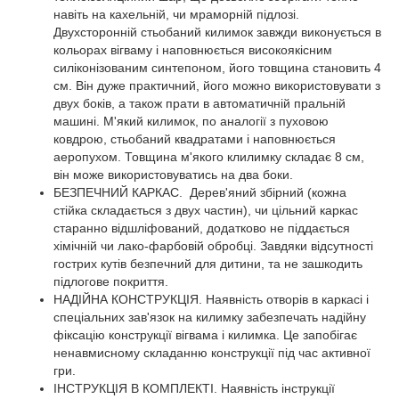
навіть на кахельній, чи мраморній підлозі.
Двухсторонній стьобаний килимок завжди виконується в
кольорах вігваму і наповнюється високоякісним
силіконізованим синтепоном, його товщина становить 4
см. Він дуже практичний, його можно використовувати з
двух боків, а також прати в автоматичній пральній
машині. М'який килимок, по аналогії з пуховою
ковдрою, стьобаний квадратами і наповнюється
аеропухом. Товщина м'якого клилимку складає 8 см,
він може використовуватись на два боки.
БЕЗПЕЧНИЙ КАРКАС. Дерев'яний збірний (кожна
стійка складається з двух частин), чи цільний каркас
старанно відшліфований, додатково не піддається
хімічній чи лако-фарбовій обробці. Завдяки відсутності
гострих кутів безпечний для дитини, та не зашкодить
підлогове покриття.
НАДІЙНА КОНСТРУКЦІЯ. Наявність отворів в каркасі і
спеціальних зав'язок на килимку забезпечать надійну
фіксацію конструкції вігвама і килимка. Це запобігає
ненавмисному складанню конструкції під час активної
гри.
ІНСТРУКЦІЯ В КОМПЛЕКТІ. Наявність інструкції