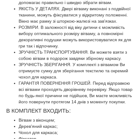
допомагає правильно і швидко зібрати вігвам.
ЯКІСТЬ У ДЕТАЛЯХ. Двері вігваму виконані з подвійної
тканини, можуть фіксуватися у відкритому положенні.
Вікно має рамку зі шторкою-жалюзі на зав'язках.
РОЗМІРИ. В заложності від віку дитини є можливість
вибору оптимального розміру вігваму, а повномірні
декоративні подушки можуть використовуватися як для
гри так і відпочинку.
ЗРУЧНІСТЬ ТРАНСПОРТУВАННЯ. Ви можете взяти з
собою вігвам в подорож завдяки збірному каркасу.
ЗРУЧНІСТЬ ЗБЕРІГАННЯ. У комплекті з вігвамом Ви
отримуєте сумку для зберігання текстилю та окремий
чохол для каркаса.
ГАРАНТІЯ ПОВЕРНЕННЯ ГРОШЕЙ. Перед відправкою
всі вігвами проходять дворівневу перевірку. Якщо товар
по будь-якої причини не підійшов, Ви маєте можливість
його повернути протягом 14 днів з моменту покупки.
В КОМПЛЕКТ ВХОДИТЬ:
Вігвам з віконцем;
Дерев'яний каркас;
Чохол для каркаса;
Фіксатор.