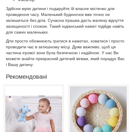
Здійсни мрію дитини і подаруйте їй власне містечко для
проведення часу. Маленький будиночок вже точно не
залишиться без діла. Сучасна іграшка дасть малюку відчуття
захищеності і спокою. Такий індіанський намет підійде навіть
для самих маленьких.
Діти просто обожнюють гратися в наметах, ховатися і просто
проводити час в затишному місці. Дуже важливо, щоб ця
частина ігрової зони була безпечною і надійною. У нас Ви
можете знайти прекрасний дитячий вігвам, який порадує Вас
і Вашу дитину.
Рекомендовані