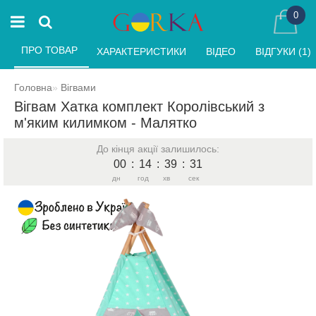
0
ПРО ТОВАР 
ХАРАКТЕРИСТИКИ 
ВІДЕО 
ВІДГУКИ (1) 
Головна
Вігвами
Вігвам Хатка комплект Королівський з
м'яким килимком - Малятко
До кінця акції залишилось:
00
:
14
:
39
:
31
дн
год
хв
сек