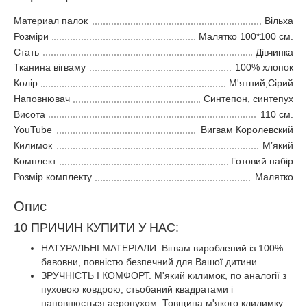
Материал палок
Вільха
Розміри
Малятко 100*100 см.
Стать
Дівчинка
Тканина вігваму
100% хлопок
Колір
М'ятний,Сірий
Наповнювач
Синтепон, синтепух
Висота
110 см.
YouTube
Вигвам Королевский
Килимок
Мʼякий
Комплект
Готовий набір
Розмір комплекту
Малятко
Опис
10 ПРИЧИН КУПИТИ У НАС:
НАТУРАЛЬНІ МАТЕРІАЛИ. Вігвам вироблений із 100%
бавовни, повністю безпечний для Вашої дитини.
ЗРУЧНІСТЬ І КОМФОРТ. М'який килимок, по аналогії з
пуховою ковдрою, стьобаний квадратами і
наповнюється аеропухом. Товщина м'якого клилимку