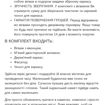
собою вігвам в подорож завдяки збірному каркасу.
ЗРУЧНІСТЬ ЗБЕРІГАННЯ. У комплекті з вігвамом Ви
отримуєте сумку для зберігання текстилю та окремий
чохол для каркаса.
ГАРАНТІЯ ПОВЕРНЕННЯ ГРОШЕЙ. Перед відправкою
всі вігвами проходять дворівневу перевірку. Якщо товар
по будь-якої причини не підійшов, Ви маєте можливість
його повернути протягом 14 днів з моменту покупки.
В КОМПЛЕКТ ВХОДИТЬ:
Вігвам з віконцем;
М'який двосторонній килимок;
Дерев'яний каркас;
Фіксатор;
Чохол для каркасу.
Здійсни мрію дитини і подаруйте їй власне містечко для
проведення часу. Маленький будиночок вже точно не
залишиться без діла. Сучасна іграшка дасть малюку відчуття
захищеності і спокою. Такий індіанський намет підійде навіть
для самих маленьких.
Діти просто обожнюють гратися в наметах, ховатися і просто
проводити час в затишному місці. Дуже важливо, щоб ця