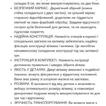
складає 8 см, він може використовуватись на два боки.
БЕЗПЕЧНИЙ КАРКАС. Дерев'яний збірний (кожна
стійка складається з двух частин), чи цільний каркас
старанно відшліфований, додатково не піддається
хімічній чи лако-фарбовій обробці. Завдяки відсутності
гострих кутів безпечний для дитини, та не зашкодить
підлогове покриття.
НАДІЙНА КОНСТРУКЦІЯ. Наявність отворів в каркасі і
спеціальних зав'язок на килимку забезпечать надійну
фіксацію конструкції вігвама і килимка. Це запобігає
ненавмисному складанню конструкції під час активної
гри.
ІНСТРУКЦІЯ В КОМПЛЕКТІ. Наявність інструкції
допомагає правильно і швидко зібрати вігвам.
ЯКІСТЬ У ДЕТАЛЯХ. Двері вігваму виконані з подвійної
тканини, можуть фіксуватися у відкритому положенні.
Вікно має рамку зі шторкою-жалюзі на зав'язках.
РОЗМІРИ. В заложності від віку дитини є можливість
вибору оптимального розміру вігваму, а повномірні
декоративні подушки можуть використовуватися як для
гри так і відпочинку.
ЗРУЧНІСТЬ ТРАНСПОРТУВАННЯ. Ви можете взяти з