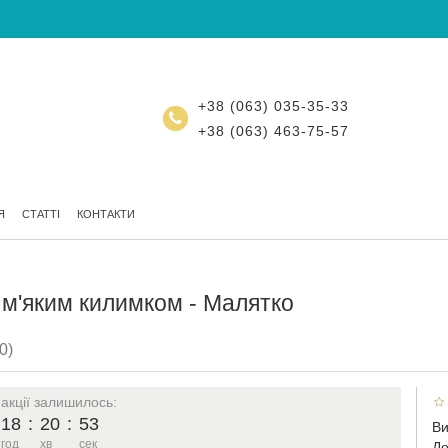
+38 (063) 035-35-33
+38 (063) 463-75-57
Я
СТАТТІ
КОНТАКТИ
 м'яким килимком - Малятко
0)
 акції залишилось:
18
:
20
:
52
Ви
год
хв
сек
До