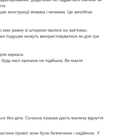
ття.
ю конструкції вігвама і килимка. Це запобігає
о має рамку зі шторкою-жалюзі на зав'язках.
ивні подушки можуть використовуватися як для гри
для каркаса.
удь-якої причини не підійшов, Ви маєте
ся без діла. Сучасна іграшка дасть малюку відчуття
астина ігрової зони була безпечною і надійною. У