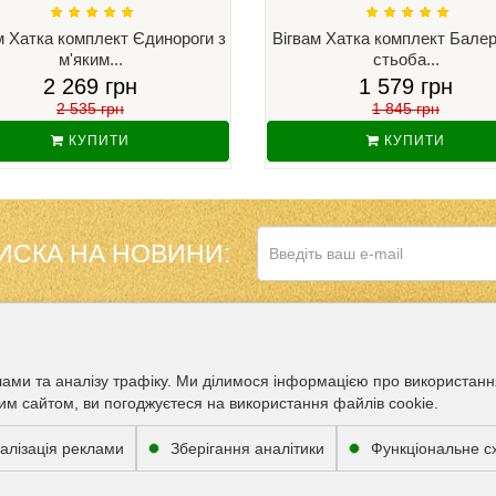
м Хатка комплект Єдинороги з
Вігвам Хатка комплект Балер
м'яким...
стьоба...
2 269 грн
1 579 грн
2 535 грн
1 845 грн
КУПИТИ
КУПИТИ
ИСКА НА НОВИНИ:
НАШ МАГАЗИН 
ДОДАТКОВО
лами та аналізу трафіку. Ми ділимося інформацією про використан
им сайтом, ви погоджуєтеся на використання файлів cookie.
Партнери
МОЖЛИВІСТЬ О
алізація реклами
Зберігання аналітики
Функціональне 