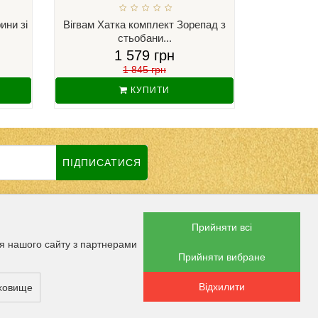
ини зі
Вігвам Хатка комплект Зорепад з
Вігвам Хатк
стьобани...
1 579 грн
1 845 грн
КУПИТИ
ПІДПИСАТИСЯ
Прийняти всі
В СОЦМЕРЕЖАХ
ня нашого сайту з партнерами
Прийняти вибране
Відхилити
ПЛАТИ
сховище