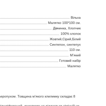
Вільха
Малятко 100*100 см.
Дівчинка, Хлопчик
100% хлопок
Жовтий,Сірий,Білий
Синтепон, синтепух
110 см.
Мʼякий
Готовий набір
Малятко
аеропухом. Товщина м'якого клилимку складає 8
ідшліфований, додатково не піддається хімічній чи