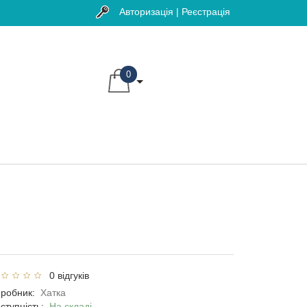
Авторизація | Реєстрація
0
0 відгуків
робник:
Хатка
ступність:
На складі