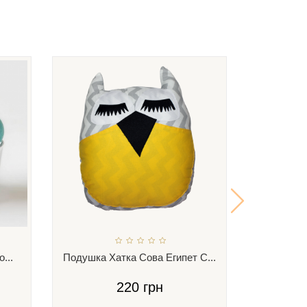
...
Подушка Хатка Сова Египет С...
Подушка Х
220 грн