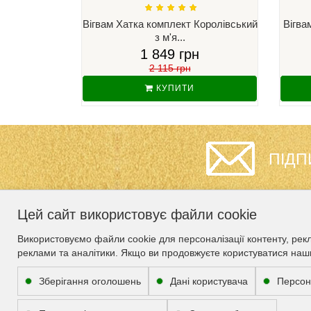
Вігвам Хатка комплект Королівський
Вігва
з м'я...
1 849 грн
2 115 грн
КУПИТИ
ПІДП
Цей сайт використовує файли cookie
ІНФОРМАЦІЯ
СЛУЖБА
Використовуємо файли cookie для персоналізації контенту, рек
ПІДТРИМКИ
реклами та аналітики. Якщо ви продовжуєте користуватися наш
Гарантія
Карта сайту
Про нас
Зберігання оголошень
Дані користувача
Персон
Зворотній зв’язок
Доставка
Співпраця