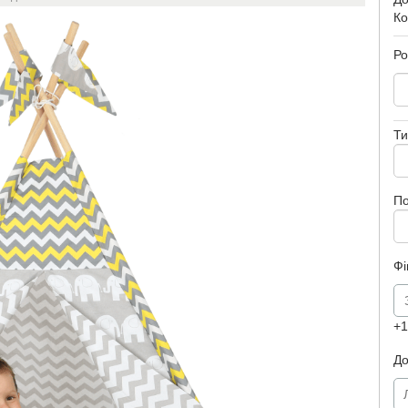
Ко
Ро
Ти
П
Фі
+1
До