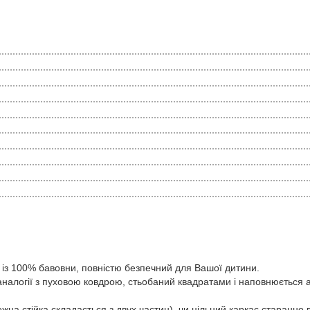
з 100% бавовни, повністю безпечний для Вашої дитини.
алогії з пуховою ковдрою, стьобаний квадратами і наповнюється 
 стійка складається з двух частин), чи цільний каркас старанно в