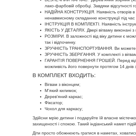
лако-фарбовій обробці. Завдяки відсутності г
НАДІЙНА КОНСТРУКЦІЯ. Наявність отворів в кар
ненавмисному складанню конструкції під час 
ІНСТРУКЦІЯ В КОМПЛЕКТІ. Наявність інструкці
ЯКІСТЬ У ДЕТАЛЯХ. Двері вігваму виконані з п
РОЗМІРИ. В заложності від віку дитини є мож
так і відпочинку.
ЗРУЧНІСТЬ ТРАНСПОРТУВАННЯ. Ви можете взя
ЗРУЧНІСТЬ ЗБЕРІГАННЯ. У комплекті з вігвам
ГАРАНТІЯ ПОВЕРНЕННЯ ГРОШЕЙ. Перед відправ
можливість його повернути протягом 14 днів 
В КОМПЛЕКТ ВХОДИТЬ:
Вігвам з віконцем;
М'який килимок;
Дерев'яний каркас;
Фіксатор;
Чохол для каркасу;
Здійсни мрію дитини і подаруйте їй власне містечк
захищеності і спокою. Такий індіанський намет піді
Діти просто обожнюють гратися в наметах, ховатися