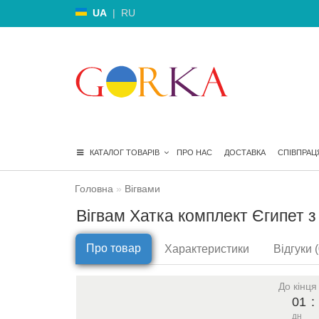
UA
|
RU
КАТАЛОГ ТОВАРІВ
ПРО НАС
ДОСТАВКА
СПІВПРАЦ
Головна
Вігвами
Вігвам Хатка комплект Єгипет з
Про товар
Характеристики
Відгуки (
До кінця
01
:
дн