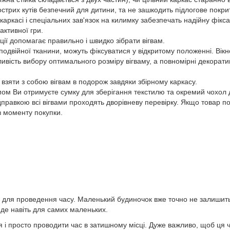
острих кутів безпечний для дитини, та не зашкодить підлогове покри
касі і спеціальних зав'язок на килимку забезпечать надійну фіксаці
активної гри.
ї допомагає правильно і швидко зібрати вігвам.
одвійної тканини, можуть фіксуватися у відкритому положенні. Вікн
ливість вибору оптимального розміру вігваму, а повномірні декорат
ти з собою вігвам в подорож завдяки збірному каркасу.
ом Ви отримуєте сумку для зберігання текстилю та окремий чохол 
кою всі вігвами проходять дворівневу перевірку. Якщо товар по б
з моменту покупки.
о для проведення часу. Маленький будиночок вже точно не залишить
йде навіть для самих маленьких.
 і просто проводити час в затишному місці. Дуже важливо, щоб ця ч