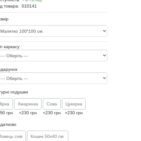
д товара:
010141
змір
п каркасу
одарунок
гурні подушки
Зірка
Хмаринка
Сова
Цукерка
90 грн
+230 грн
+230 грн
+230 грн
датково
Ловець снів
Кошик 50х40 см.