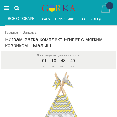
0
ВСЕ О ТОВАРЕ 
ХАРАКТЕРИСТИКИ 
ОТЗЫВЫ (0) 
Главная
Вигвамы
Вигвам Хатка комплект Египет с мягким
ковриком - Малыш
До конца акции осталось:
01
:
10
:
48
:
40
дн
час
мин
сек