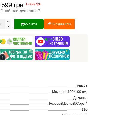
 599 грн
1 865 грн
Знайшли дешевше?
Купити
В один клік
Вільха
Малятко 100*100 см.
Дівчинка
Розовый,Белый,Серый
110