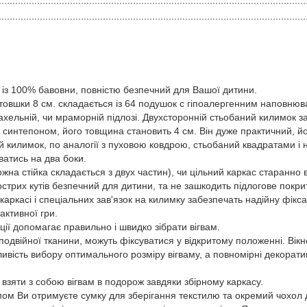
з 100% бавовни, повністю безпечний для Вашої дитини.
вшки 8 см. складається із 64 подушок с гіпоалергенним наповнюва
ахельній, чи мраморній підлозі. Двухсторонній стьобаний килимок за
синтепоном, його товщина становить 4 см. Він дуже практичний, йог
ий килимок, по аналогії з пуховою ковдрою, стьобаний квадратами 
ватись на два боки.
 стійка складається з двух частин), чи цільний каркас старанно в
острих кутів безпечний для дитини, та не зашкодить підлогове покри
касі і спеціальних зав'язок на килимку забезпечать надійну фіксаці
активної гри.
ї допомагає правильно і швидко зібрати вігвам.
одвійної тканини, можуть фіксуватися у відкритому положенні. Вікн
ливість вибору оптимального розміру вігваму, а повномірні декорат
ти з собою вігвам в подорож завдяки збірному каркасу.
ом Ви отримуєте сумку для зберігання текстилю та окремий чохол 