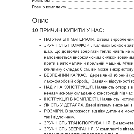
Комплект
Розмір комплекту
Опис
10 ПРИЧИН КУПИТИ У НАС:
НАТУРАЛЬНІ МАТЕРІАЛИ. Вігвам вироблений і
ЗРУЧНІСТЬ І КОМФОРТ. Килимок Бонбон завто
шар, що дозволяє зберігати тепло навіть на к
наповнюється високоякісним силіконізованим 
прати в автоматичній пральній машині. М'як
клилимку складає 8 см, він може використову
БЕЗПЕЧНИЙ КАРКАС. Дерев'яний збірний (кожна
лако-фарбовій обробці. Завдяки відсутності г
НАДІЙНА КОНСТРУКЦІЯ. Наявність отворів в кар
ненавмисному складанню конструкції під час 
ІНСТРУКЦІЯ В КОМПЛЕКТІ. Наявність інструкці
ЯКІСТЬ У ДЕТАЛЯХ. Двері вігваму виконані з п
РОЗМІРИ. В заложності від віку дитини є мож
так і відпочинку.
ЗРУЧНІСТЬ ТРАНСПОРТУВАННЯ. Ви можете взя
ЗРУЧНІСТЬ ЗБЕРІГАННЯ. У комплекті з вігвам