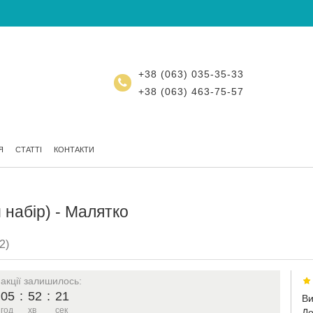
+38 (063) 035-35-33
+38 (063) 463-75-57
Я
СТАТТІ
КОНТАКТИ
 набір) - Малятко
2)
 акції залишилось:
05
:
52
:
20
Ви
год
хв
сек
До