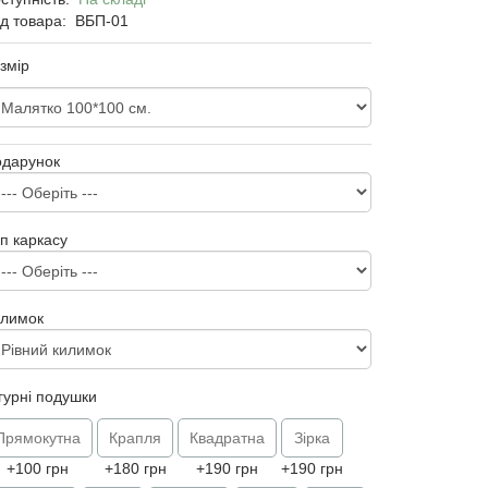
д товара:
ВБП-01
змір
одарунок
п каркасу
илимок
гурні подушки
Прямокутна
Крапля
Квадратна
Зірка
+100 грн
+180 грн
+190 грн
+190 грн