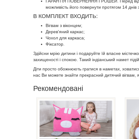
ГАРАНТІЯ ПОВЕРНЕННЯ ГРОШЕЙ. Перед відправ
можливість його повернути протягом 14 днів 
В КОМПЛЕКТ ВХОДИТЬ:
Вігвам з віконцем;
Дерев'яний каркас;
Чохол для каркаса;
Фіксатор.
Здійсни мрію дитини і подаруйте їй власне містечк
захищеності і спокою. Такий індіанський намет піді
Діти просто обожнюють гратися в наметах, ховатися
нас Ви можете знайти прекрасний дитячий вігвам, я
Рекомендовані