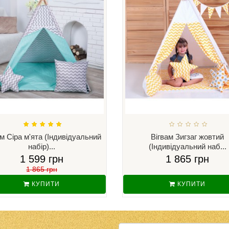
ам Сіра м'ята (Індивідуальний
Вігвам Зигзаг жовтий
набір)...
(Індивідуальний наб...
1 599 грн
1 865 грн
1 865 грн
КУПИТИ
КУПИТИ