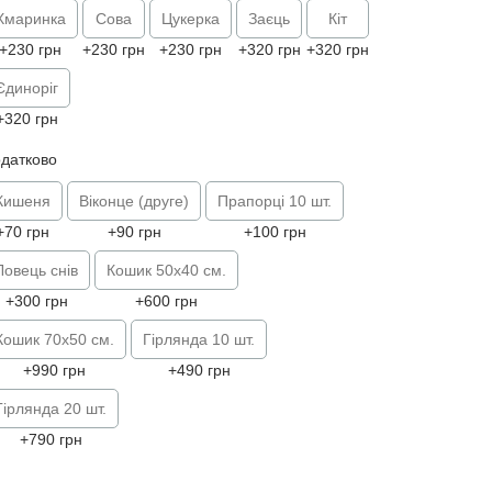
Хмаринка
Сова
Цукерка
Заєць
Кіт
+230 грн
+230 грн
+230 грн
+320 грн
+320 грн
Єдиноріг
+320 грн
датково
Кишеня
Віконце (друге)
Прапорці 10 шт.
+70 грн
+90 грн
+100 грн
Ловець снів
Кошик 50х40 см.
+300 грн
+600 грн
Кошик 70х50 см.
Гірлянда 10 шт.
+990 грн
+490 грн
Гірлянда 20 шт.
+790 грн