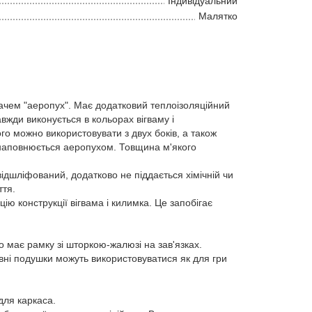
Індивідуальний
Малятко
чем "аеропух". Має додатковий теплоізоляційний
вжди виконується в кольорах вігваму і
о можно використовувати з двух боків, а також
і наповнюється аеропухом. Товщина м'якого
ідшліфований, додатково не піддається хімічній чи
ття.
ю конструкції вігвама і килимка. Це запобігає
о має рамку зі шторкою-жалюзі на зав'язках.
ивні подушки можуть використовуватися як для гри
для каркаса.