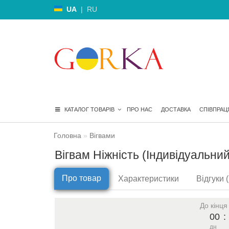
UA
|
RU
КАТАЛОГ ТОВАРІВ
ПРО НАС
ДОСТАВКА
СПІВПРАЦ
Головна
Вігвами
Вігвам Ніжність (Індивідуальний
Про товар
Характеристики
Відгуки (
До кінця
00
:
дн