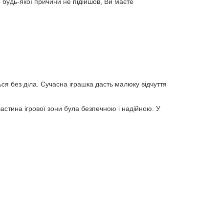
удь-якої причини не підійшов, Ви маєте
ся без діла. Сучасна іграшка дасть малюку відчуття
астина ігрової зони була безпечною і надійною. У