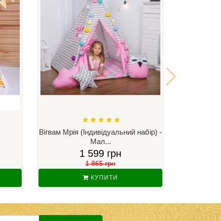
Вігвам Мрія (Індивідуальний набір) -
Вігвам 
Мал...
(І
1 599 грн
1 865 грн
КУПИТИ