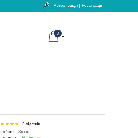
Авторизація | Реєстрація
0
2 відгуків
робник:
Хатка
ступність:
На складі