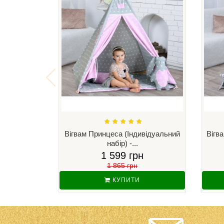
Вігвам Принцеса (Індивідуальний
Вігв
набір) -...
1 599 грн
1 865 грн
КУПИТИ