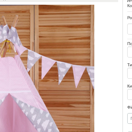
Ко
Ро
П
Ти
К
Фі