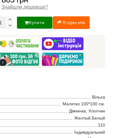
Знайшли дешевше?
Купити
В один клік
Вільха
Малятко 100*100 см.
Дівчинка, Хлопчик
Желтый,Белый
110
Індивідуальний