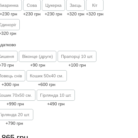
Хмаринка
Сова
Цукерка
Заєць
Кіт
+230 грн
+230 грн
+230 грн
+320 грн
+320 грн
Єдиноріг
+320 грн
датково
Кишеня
Віконце (друге)
Прапорці 10 шт.
+70 грн
+90 грн
+100 грн
Ловець снів
Кошик 50х40 см.
+300 грн
+600 грн
Кошик 70х50 см.
Гірлянда 10 шт.
+990 грн
+490 грн
Гірлянда 20 шт.
+790 грн
 865 грн