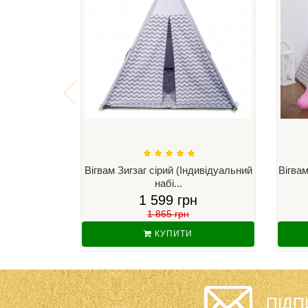
Вігвам Зигзаг сірий (Індивідуальний
Вігвам
набі...
1 599 грн
1 865 грн
КУПИТИ
ПІДП