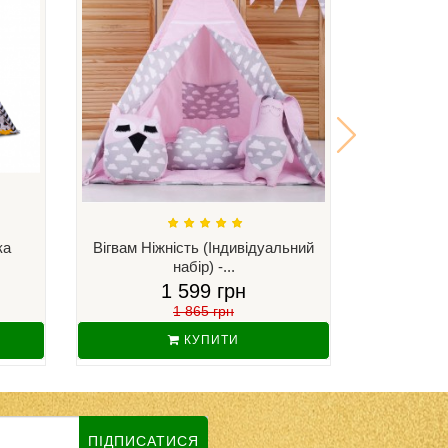
ка
Вігвам Ніжність (Індивідуальний
Вігвам Зо
набір) -...
1 599 грн
1 865 грн
КУПИТИ
ПІДПИСАТИСЯ