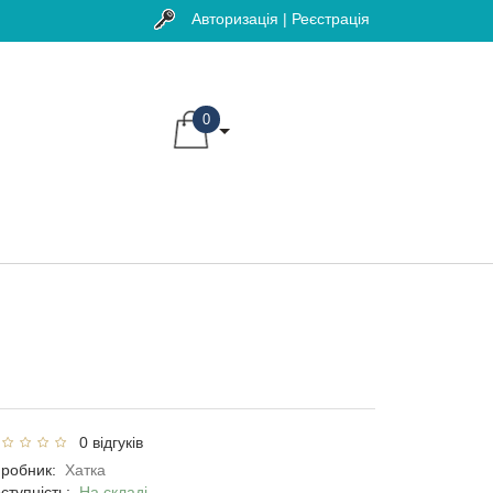
Авторизація | Реєстрація
0
0 відгуків
робник:
Хатка
ступність:
На складі