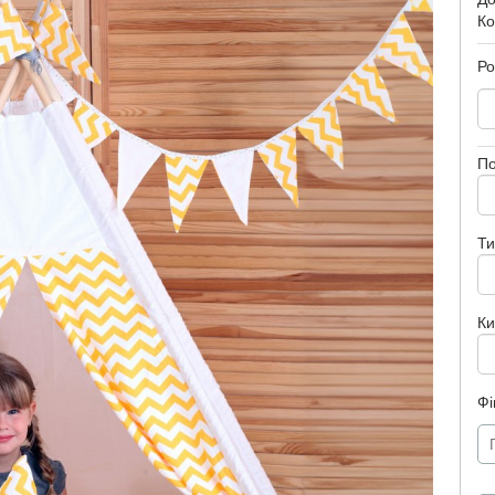
Ко
Ро
П
Ти
К
Фі