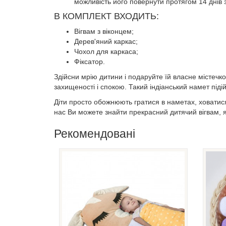
можливість його повернути протягом 14 днів 
В КОМПЛЕКТ ВХОДИТЬ:
Вігвам з віконцем;
Дерев'яний каркас;
Чохол для каркаса;
Фіксатор.
Здійсни мрію дитини і подаруйте їй власне містечк
захищеності і спокою. Такий індіанський намет піді
Діти просто обожнюють гратися в наметах, ховатися
нас Ви можете знайти прекрасний дитячий вігвам, я
Рекомендовані