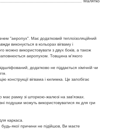
Малятко
чем "аеропух". Має додатковий теплоізоляційний
вжди виконується в кольорах вігваму і
о можно використовувати з двух боків, а також
і наповнюється аеропухом. Товщина м'якого
ідшліфований, додатково не піддається хімічній чи
ття.
ю конструкції вігвама і килимка. Це запобігає
о має рамку зі шторкою-жалюзі на зав'язках.
ивні подушки можуть використовуватися як для гри
для каркаса.
удь-якої причини не підійшов, Ви маєте