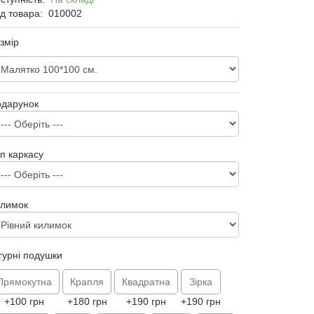
д товара:
010002
змір
одарунок
п каркасу
илимок
гурні подушки
Прямокутна
Крапля
Квадратна
Зірка
+100 грн
+180 грн
+190 грн
+190 грн