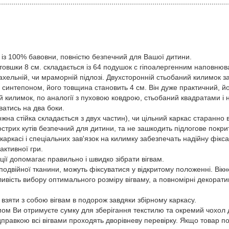
з 100% бавовни, повністю безпечний для Вашої дитини.
вшки 8 см. складається із 64 подушок с гіпоалергенним наповнюва
ахельній, чи мраморній підлозі. Двухсторонній стьобаний килимок за
синтепоном, його товщина становить 4 см. Він дуже практичний, йог
ий килимок, по аналогії з пуховою ковдрою, стьобаний квадратами 
ватись на два боки.
 стійка складається з двух частин), чи цільний каркас старанно в
острих кутів безпечний для дитини, та не зашкодить підлогове покри
касі і спеціальних зав'язок на килимку забезпечать надійну фіксаці
активної гри.
ї допомагає правильно і швидко зібрати вігвам.
одвійної тканини, можуть фіксуватися у відкритому положенні. Вікн
ливість вибору оптимального розміру вігваму, а повномірні декорат
ти з собою вігвам в подорож завдяки збірному каркасу.
ом Ви отримуєте сумку для зберігання текстилю та окремий чохол 
кою всі вігвами проходять дворівневу перевірку. Якщо товар по б