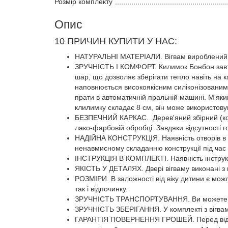
Розмір комплекту
Опис
10 ПРИЧИН КУПИТИ У НАС:
НАТУРАЛЬНІ МАТЕРІАЛИ. Вігвам вироблений і
ЗРУЧНІСТЬ І КОМФОРТ. Килимок Бонбон завто
шар, що дозволяє зберігати тепло навіть на к
наповнюється високоякісним силіконізованим 
прати в автоматичній пральній машині. М'як
клилимку складає 8 см, він може використову
БЕЗПЕЧНИЙ КАРКАС. Дерев'яний збірний (кожна
лако-фарбовій обробці. Завдяки відсутності г
НАДІЙНА КОНСТРУКЦІЯ. Наявність отворів в кар
ненавмисному складанню конструкції під час 
ІНСТРУКЦІЯ В КОМПЛЕКТІ. Наявність інструкці
ЯКІСТЬ У ДЕТАЛЯХ. Двері вігваму виконані з п
РОЗМІРИ. В заложності від віку дитини є мож
так і відпочинку.
ЗРУЧНІСТЬ ТРАНСПОРТУВАННЯ. Ви можете взя
ЗРУЧНІСТЬ ЗБЕРІГАННЯ. У комплекті з вігвам
ГАРАНТІЯ ПОВЕРНЕННЯ ГРОШЕЙ. Перед відправ