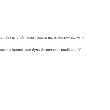
ся без діла. Сучасна іграшка дасть малюку відчуття
астина ігрової зони була безпечною і надійною. У