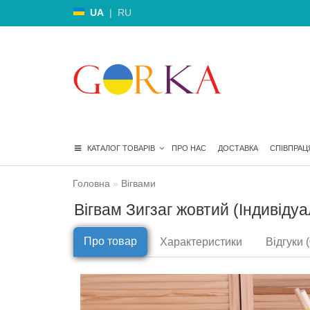
UA
|
RU
КАТАЛОГ ТОВАРІВ
ПРО НАС
ДОСТАВКА
СПІВПРАЦ
Головна
Вігвами
Вігвам Зигзаг жовтий (Індивіду
Про товар
Характеристики
Відгуки (