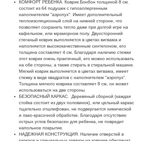
КОМФОРТ РЕБЕНКА. Коврик Бонбон толщиной 8 см.
состоит из 64 подушек с гипоаллергенным
наполнителем "аэропух". Имеет дополнительный
теплоизоляционный слой на нижней стороне, что
позволяет сохранить тепло даже при долгой игре на
кафельном, или мраморном полу. Двухсторонний
стеганый коврик выполняется в цветах вигвама и
наполняется высококачественным синтепоном, его
толщина составляет 4 см. Благодаря наличию стежки
этот коврик очень практичный, его можно использовать
на обе стороны, а также стирать в стиральной машине.
Мягкий коврик выполняется в цветах вигвама, имеет
стежку в виде квадратов с наполнителем "аэропух".
Толщина мягкого коврика составляет 8 см, он может
использоваться на две стороны.
БЕЗОПАСНЫЙ КАРКАС. Деревяный сборной (каждая
стойка состоит из двух половинок), или цельный каркас
тщательно отшлифован, не подвергается химической
и лако-красочной обработке. Благодаря отсутствию
острых углов безопасен для ребенка, не повредит
напольное покрытие.
НАДЕЖНАЯ КОНСТРУКЦИЯ. Наличие отверстий в
каркасе и специальных завязок на коврике обеспечат