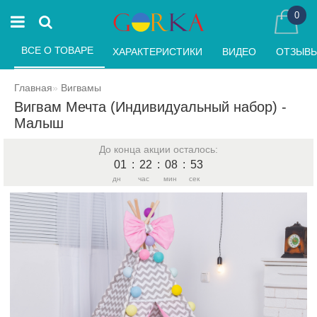
0
ВСЕ О ТОВАРЕ 
ХАРАКТЕРИСТИКИ 
ВИДЕО 
ОТЗЫВЫ 
Главная
Вигвамы
Вигвам Мечта (Индивидуальный набор) -
Малыш
До конца акции осталось:
01
:
22
:
08
:
53
дн
час
мин
сек