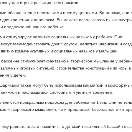
 зону для игры и развития всех навыков.
ками обладают еще несколькими преимуществами. Во-первых, они 
 для хранения и переноски. Вы можете использовать их как внутри
ы и предпочтений вашего ребенка.
ами стимулируют развитие социальных навыков у ребенка. Они
 могут взаимодействовать друг с другом, делиться шариками и созд
азвитию коммуникативных и социальных навыков у малышей.
м бассейне стимулирует фантазию и творческое мышление у ребенк
зличных игровых ситуаций, строительства конструкций или игры в 
ения у детей.
 шариками также могут быть использованы как мягкий и комфортный
 с книжкой и наслаждаться спокойным и уютным временем.
 являются прекрасным подарком для ребенка на 1 год. Они не толь
ков и творческого мышления, но и предлагают безопасное и интер
 ему радость игры и развития, то детский текстильный бассейн с 