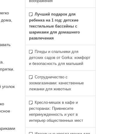
воображения
легко
Лучший подарок для
 дома,
ребенка на 1 год: детские
текстильные бассейны с
шариками для домашнего
развлечения
авать
Пледы и спальники для
детских садов от Gorka: комфорт
а.
и безопасность для малышей
прятки.
Сотрудничество с
зоомагазинами: качественные
 уголок
лежанки для животных
Кресло-мешок в кафе и
ко
ресторанах: Привнесите
есное
непринужденность и уют в
интерьер общественных мест
шариками
Идеальные кресла-мешки для