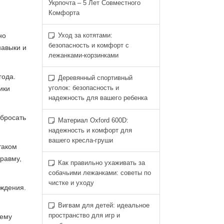
Укрпочта – 5 Лет Совместного
Комфорта
но
Уход за котятами:
безопасность и комфорт с
навыки и
лежанками-корзинками
года.
Деревянный спортивный
уголок: безопасность и
ики
надежность для вашего ребенка
 бросать
Материал Oxford 600D:
надежность и комфорт для
вашего кресла-груши
таком
равму,
Как правильно ухаживать за
собачьими лежанками: советы по
чистке и уходу
ождения.
Вигвам для детей: идеальное
пространство для игр и
оему