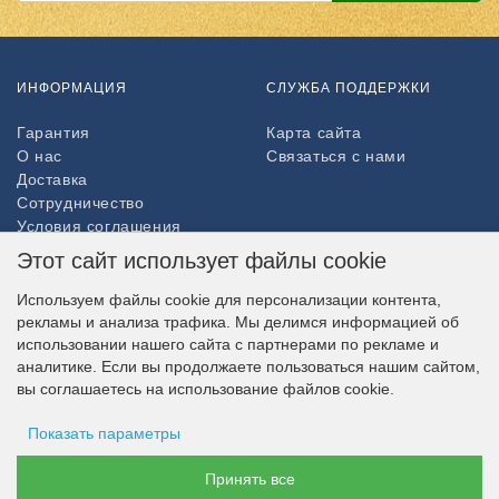
ИНФОРМАЦИЯ
СЛУЖБА ПОДДЕРЖКИ
Гарантия
Карта сайта
О нас
Связаться с нами
Доставка
Сотрудничество
Условия соглашения
Возврат товара
Этот сайт использует файлы cookie
ДОПОЛНИТЕЛЬНО
Используем файлы cookie для персонализации контента,
рекламы и анализа трафика. Мы делимся информацией об
Партнёры
использовании нашего сайта с партнерами по рекламе и
НАШ МАГАЗИН В СОЦСЕТЯХ
аналитике. Если вы продолжаете пользоваться нашим сайтом,
вы соглашаетесь на использование файлов cookie.
Показать параметры
ВОЗМОЖНОСТЬ ОПЛАТЫ
Хранение рекламы
Принять все