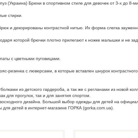
уз (Украина) Брюки в спортивном стиле для девочек от 3-х до 8-ми
тые стирки.
юк и декорированы контрастной нитью. Их форма слегка зауженна
одаря которой брючки плотно прилегают к ножке малышки и не зад
 паты с цветными пуговицами.
яс-резинка с люверсами, в которые вставлен шнурок контрастного
олками из детского гардероба, а так же с регланами из новой ко
ак для прогулок, так и для занятия спортом.
евосходного дизайна. Большой выбор одежды для детей на официа
ы для детей в интернет-магазине ГОРКА (gorka.com.ua).