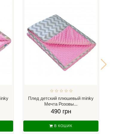
inky
Плед детский плюшевый minky
Плед дет
Мечта Розовы...
Ку
490 грн
В КОШИК