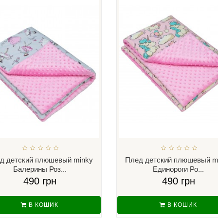
д детский плюшевый minky
Плед детский плюшевый m
Балерины Роз...
Единороги Ро...
490 грн
490 грн
В КОШИК
В КОШИК