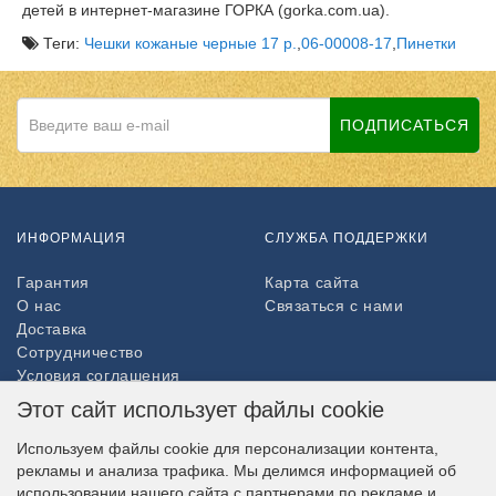
детей в интернет-магазине ГОРКА (gorka.com.ua).
Теги:
Чешки кожаные черные 17 р.
,
06-00008-17
,
Пинетки
ПОДПИСАТЬСЯ
ИНФОРМАЦИЯ
СЛУЖБА ПОДДЕРЖКИ
Гарантия
Карта сайта
О нас
Связаться с нами
Доставка
Сотрудничество
Условия соглашения
Возврат товара
Этот сайт использует файлы cookie
ДОПОЛНИТЕЛЬНО
Используем файлы cookie для персонализации контента,
рекламы и анализа трафика. Мы делимся информацией об
Партнёры
использовании нашего сайта с партнерами по рекламе и