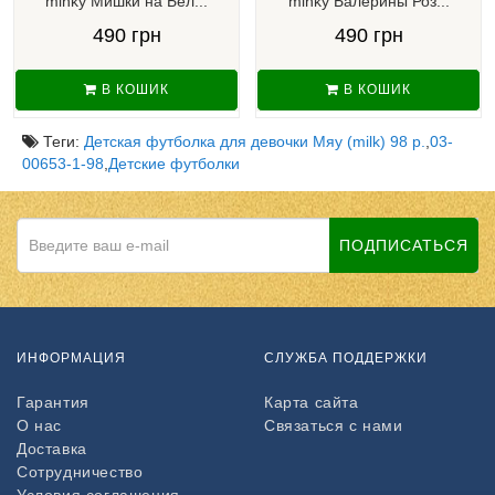
minky Мишки на Бел...
minky Балерины Роз...
490 грн
490 грн
В КОШИК
В КОШИК
Теги:
Детская футболка для девочки Мяу (milk) 98 р.
,
03-
00653-1-98
,
Детские футболки
ПОДПИСАТЬСЯ
ИНФОРМАЦИЯ
СЛУЖБА ПОДДЕРЖКИ
Гарантия
Карта сайта
О нас
Связаться с нами
Доставка
Сотрудничество
Условия соглашения