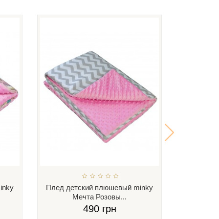
inky
Плед детский плюшевый minky
Плед дет
Мечта Розовы...
Ку
490 грн