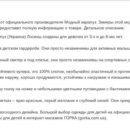
 от официального производителя Модный карапуз. Замеры этой мо
предоставит полную информацию о товаре. Детальное описание:
уз (Украина) Лосины созданы для девочек от 3-х и до 8-ми лет.
в детском гардеробе. Они просто незаменимы для активных малыш
нный свитер и под платье, они просто незаменимы на спортивных с
йчевого кулира, это 100% хлопок, необычайно эластичный и прочн
ожи наружу, хорошо продуваются, устойчивы к нагрузкам и изнашив
ку снизу на ножке и небольшими цветными пуговицами с бантиками
етках – ярко-красные, серый мелланж и глубокий синий. Они прек
евосходного дизайна. Большой выбор одежды для детей на официа
ы для детей в интернет-магазине ГОРКА (gorka.com.ua).