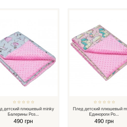
д детский плюшевый minky
Плед детский плюшевый m
Балерины Роз...
Единороги Ро...
490 грн
490 грн