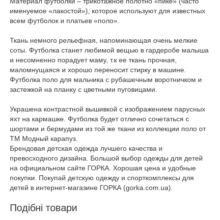
Материал футболки – трикотажное полотно «пике» (часто
именуемое «лакостой»), которое используют для известных
всем футболок и платьев «поло».
Ткань немного рельефная, напоминающая очень мелкие
соты. Футболка станет любимой вещью в гардеробе малыша
и несомненно порадует маму, т.к ее ткань прочная,
маломнущаяся и хорошо переносит стирку в машине.
Футболка поло для мальчика с рубашечным воротничком и
застежкой на планку с цветными пуговицами.
Украшена контрастной вышивкой с изображением парусных
яхт на кармашке. Футболка будет отлично сочетаться с
шортами и бермудами из той же ткани из коллекции поло от
ТМ Модный карапуз.
Брендовая детская одежда лучшего качества и
превосходного дизайна. Большой выбор одежды для детей
на официальном сайте ГОРКА. Хорошая цена и удобные
покупки. Покупай детскую одежду и спорткомплексы для
детей в интернет-магазине ГОРКА (gorka.com.ua).
Подібні товари