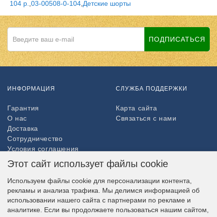
104 р.
,
03-00508-0-104
,
Детские шорты
ПОДПИСАТЬСЯ
ИНФОРМАЦИЯ
СЛУЖБА ПОДДЕРЖКИ
Гарантия
Карта сайта
О нас
Связаться с нами
Доставка
Сотрудничество
Условия соглашения
Возврат товара
Этот сайт использует файлы cookie
ДОПОЛНИТЕЛЬНО
Используем файлы cookie для персонализации контента,
рекламы и анализа трафика. Мы делимся информацией об
Партнёры
использовании нашего сайта с партнерами по рекламе и
НАШ МАГАЗИН В СОЦСЕТЯХ
аналитике. Если вы продолжаете пользоваться нашим сайтом,