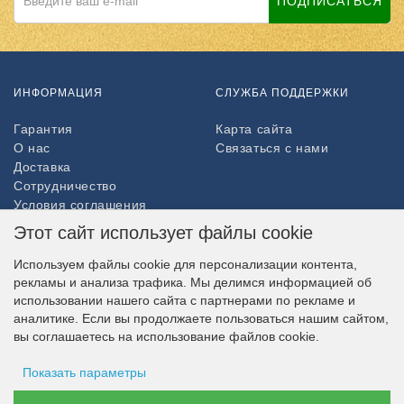
ПОДПИСАТЬСЯ
ИНФОРМАЦИЯ
СЛУЖБА ПОДДЕРЖКИ
Гарантия
Карта сайта
О нас
Связаться с нами
Доставка
Сотрудничество
Условия соглашения
Возврат товара
Этот сайт использует файлы cookie
ДОПОЛНИТЕЛЬНО
Используем файлы cookie для персонализации контента,
рекламы и анализа трафика. Мы делимся информацией об
Партнёры
использовании нашего сайта с партнерами по рекламе и
НАШ МАГАЗИН В СОЦСЕТЯХ
аналитике. Если вы продолжаете пользоваться нашим сайтом,
вы соглашаетесь на использование файлов cookie.
Показать параметры
ВОЗМОЖНОСТЬ ОПЛАТЫ