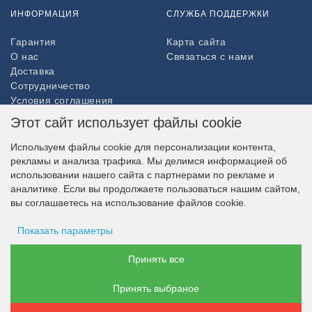
ИНФОРМАЦИЯ
СЛУЖБА ПОДДЕРЖКИ
Гарантия
Карта сайта
О нас
Связаться с нами
Доставка
Сотрудничество
Условия соглашения
Возврат товара
Этот сайт использует файлы cookie
ДОПОЛНИТЕЛЬНО
Используем файлы cookie для персонализации контента,
рекламы и анализа трафика. Мы делимся информацией об
Партнёры
использовании нашего сайта с партнерами по рекламе и
НАШ МАГАЗИН В СОЦСЕТЯХ
аналитике. Если вы продолжаете пользоваться нашим сайтом,
вы соглашаетесь на использование файлов cookie.
Показать параметры
ВОЗМОЖНОСТЬ ОПЛАТЫ
Хранение рекламы
Принять все
Принять выбраное
Данные пользователя