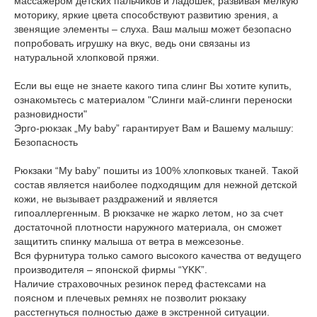
массажером детских пальчиков и ладошек, развивая мелкую
моторику, яркие цвета способствуют развитию зрения, а
звенящие элементы – слуха. Ваш малыш может безопасно
попробовать игрушку на вкус, ведь они связаны из
натуральной хлопковой пряжи.
Если вы еще не знаете какого типа слинг Вы хотите купить,
ознакомьтесь с материалом "Слинги май-слинги переноски
разновидности"
Эрго-рюкзак „My baby” гарантирует Вам и Вашему малышу:
Безопасность
Рюкзаки “My baby” пошиты из 100% хлопковых тканей. Такой
состав является наиболее подходящим для нежной детской
кожи, не вызывает раздражений и является
гипоаллергенным. В рюкзачке не жарко летом, но за счет
достаточной плотности наружного материала, он сможет
защитить спинку малыша от ветра в межсезонье.
Вся фурнитура только самого высокого качества от ведущего
производителя – японской фирмы “YKK”.
Наличие страховочных резинок перед фастексами на
поясном и плечевых ремнях не позволит рюкзаку
расстегнуться полностью даже в экстренной ситуации.