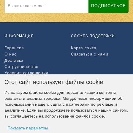
ПОДПИСАТЬСЯ
ИНФОРМАЦИЯ
СЛУЖБА ПОДДЕРЖКИ
Гарантия
Карта сайта
О нас
Связаться с нами
Доставка
Сотрудничество
Условия соглашения
Возврат товара
Этот сайт использует файлы cookie
ДОПОЛНИТЕЛЬНО
Используем файлы cookie для персонализации контента,
рекламы и анализа трафика. Мы делимся информацией об
Партнёры
использовании нашего сайта с партнерами по рекламе и
НАШ МАГАЗИН В СОЦСЕТЯХ
аналитике. Если вы продолжаете пользоваться нашим сайтом,
вы соглашаетесь на использование файлов cookie.
Показать параметры
ВОЗМОЖНОСТЬ ОПЛАТЫ