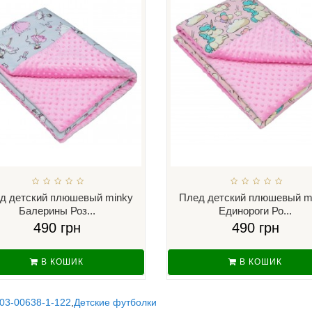
д детский плюшевый minky
Плед детский плюшевый m
Балерины Роз...
Единороги Ро...
490 грн
490 грн
В КОШИК
В КОШИК
03-00638-1-122
,
Детские футболки