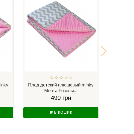
inky
Плед детский плюшевый minky
Плед дет
Мечта Розовы...
Ку
490 грн
В КОШИК