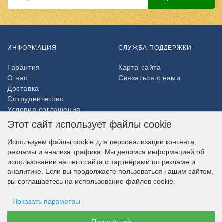
ИНФОРМАЦИЯ
СЛУЖБА ПОДДЕРЖКИ
Гарантия
Карта сайта
О нас
Связаться с нами
Доставка
Сотрудничество
Условия соглашения
Возврат товара
Этот сайт использует файлы cookie
ДОПОЛНИТЕЛЬНО
Используем файлы cookie для персонализации контента,
рекламы и анализа трафика. Мы делимся информацией об
Партнёры
использовании нашего сайта с партнерами по рекламе и
НАШ МАГАЗИН В СОЦСЕТЯХ
аналитике. Если вы продолжаете пользоваться нашим сайтом,
вы соглашаетесь на использование файлов cookie.
Показать параметры
ВОЗМОЖНОСТЬ ОПЛАТЫ
Хранение рекламы
Принять все