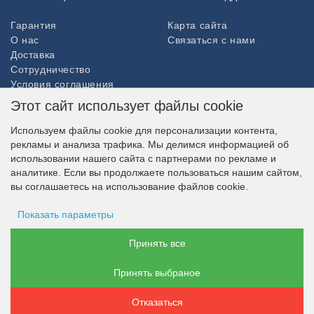
Гарантия
Карта сайта
О нас
Связаться с нами
Доставка
Сотрудничество
Условия соглашения
Возврат товара
Этот сайт использует файлы cookie
ДОПОЛНИТЕЛЬНО
Используем файлы cookie для персонализации контента,
рекламы и анализа трафика. Мы делимся информацией об
Партнёры
использовании нашего сайта с партнерами по рекламе и
НАШ МАГАЗИН В СОЦСЕТЯХ
аналитике. Если вы продолжаете пользоваться нашим сайтом,
вы соглашаетесь на использование файлов cookie.
Показать параметры
ВОЗМОЖНОСТЬ ОПЛАТЫ
Хранение рекламы
Принять все
Принять выбраное
Данные пользователя
Отказаться
Персонализация рекламы