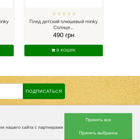
inky
Плед детский плюшевый minky
Плед дет
Солнце...
С
490 грн
В КОШИК
ПОДПИСАТЬСЯ
Принять все
 СОЦСЕТЯХ
ии нашего сайта с партнерами
Принять выбраное