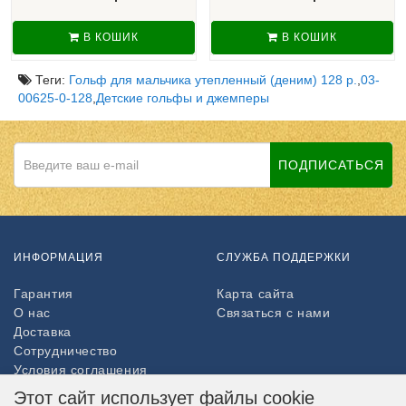
В КОШИК
В КОШИК
Теги:
Гольф для мальчика утепленный (деним) 128 р.
,
03-
00625-0-128
,
Детские гольфы и джемперы
ПОДПИСАТЬСЯ
ИНФОРМАЦИЯ
СЛУЖБА ПОДДЕРЖКИ
Гарантия
Карта сайта
О нас
Связаться с нами
Доставка
Сотрудничество
Условия соглашения
Возврат товара
Этот сайт использует файлы cookie