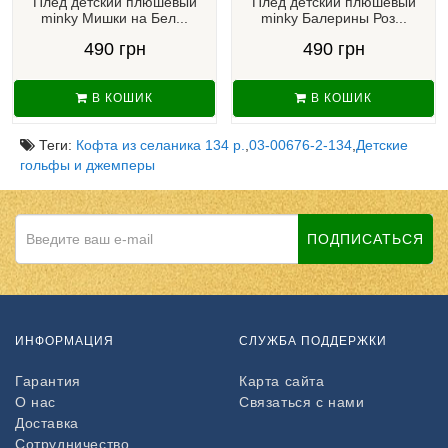
Плед детский плюшевый
Плед детский плюшевый
minky Мишки на Бел...
minky Балерины Роз...
490 грн
490 грн
В КОШИК
В КОШИК
Теги:
Кофта из селаника 134 р.
,
03-00676-2-134
,
Детские
гольфы и джемперы
ПОДПИСАТЬСЯ
ИНФОРМАЦИЯ
СЛУЖБА ПОДДЕРЖКИ
Гарантия
Карта сайта
О нас
Связаться с нами
Доставка
Сотрудничество