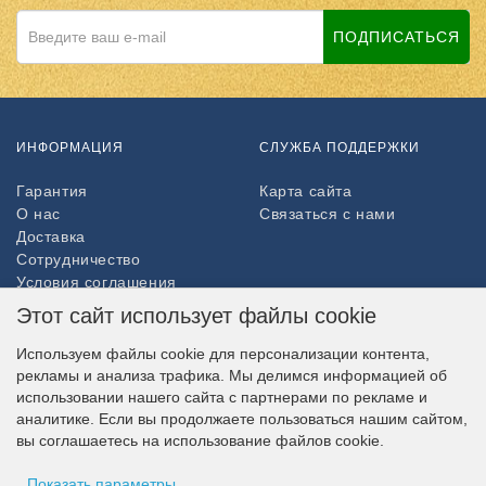
ПОДПИСАТЬСЯ
ИНФОРМАЦИЯ
СЛУЖБА ПОДДЕРЖКИ
Гарантия
Карта сайта
О нас
Связаться с нами
Доставка
Сотрудничество
Условия соглашения
Возврат товара
Этот сайт использует файлы cookie
ДОПОЛНИТЕЛЬНО
Используем файлы cookie для персонализации контента,
рекламы и анализа трафика. Мы делимся информацией об
Партнёры
использовании нашего сайта с партнерами по рекламе и
НАШ МАГАЗИН В СОЦСЕТЯХ
аналитике. Если вы продолжаете пользоваться нашим сайтом,
вы соглашаетесь на использование файлов cookie.
Показать параметры