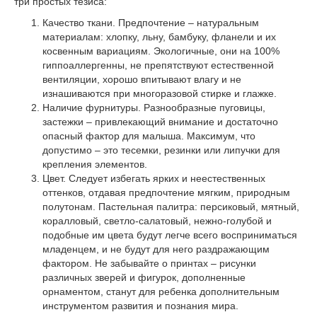
три простых тезиса:
Качество ткани. Предпочтение – натуральным
материалам: хлопку, льну, бамбуку, фланели и их
косвенным вариациям. Экологичные, они на 100%
гиппоаллергенны, не препятствуют естественной
вентиляции, хорошо впитывают влагу и не
изнашиваются при многоразовой стирке и глажке.
Наличие фурнитуры. Разнообразные пуговицы,
застежки – привлекающий внимание и достаточно
опасный фактор для малыша. Максимум, что
допустимо – это тесемки, резинки или липучки для
крепления элементов.
Цвет. Следует избегать ярких и неестественных
оттенков, отдавая предпочтение мягким, природным
полутонам. Пастельная палитра: персиковый, мятный,
коралловый, светло-салатовый, нежно-голубой и
подобные им цвета будут легче всего восприниматься
младенцем, и не будут для него раздражающим
фактором. Не забывайте о принтах – рисунки
различных зверей и фигурок, дополненные
орнаментом, станут для ребенка дополнительным
инструментом развития и познания мира.