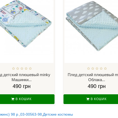
д детский плюшевый minky
Плед детский плюшевый m
Машинки...
Облака...
490 грн
490 грн
В КОШИК
В КОШИК
жинс) 98 р.
,
03-00563-98
,
Детские костюмы