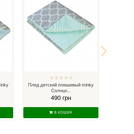
inky
Плед детский плюшевый minky
Плед дет
Солнце...
С
490 грн
В КОШИК