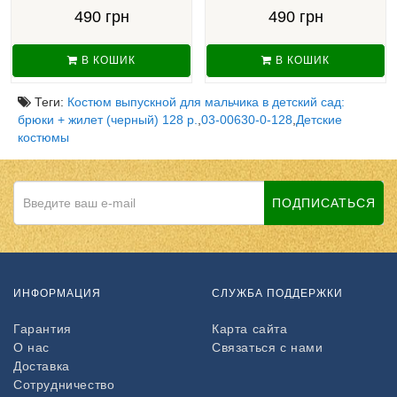
490 грн
490 грн
В КОШИК
В КОШИК
Теги:
Костюм выпускной для мальчика в детский сад:
брюки + жилет (черный) 128 р.
,
03-00630-0-128
,
Детские
костюмы
ПОДПИСАТЬСЯ
ИНФОРМАЦИЯ
СЛУЖБА ПОДДЕРЖКИ
Гарантия
Карта сайта
О нас
Связаться с нами
Доставка
Сотрудничество