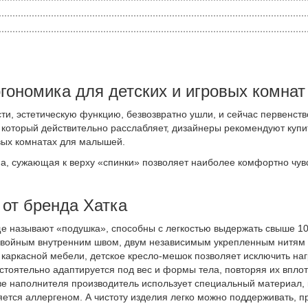
гономика для детских и игровых комнат
ти, эстетическую функцию, безвозвратно ушли, и сейчас первенств
 который действительно расслабляет, дизайнеры рекомендуют купи
ровых комнатах для малышей.
ма, сужающая к верху «спинки» позволяет наиболее комфортно чув
от бренда Хатка
ще называют «подушка», способны с легкостью выдержать свыше 100 
 двойным внутренним швом, двум независимым укрепленным нитям 
 каркасной мебели, детское кресло-мешок позволяет исключить наг
тоятельно адаптируется под вес и формы тела, повторяя их впло
тве наполнителя производитель использует специальный материал, 
ется аллергеном. А чистоту изделия легко можно поддерживать, пр