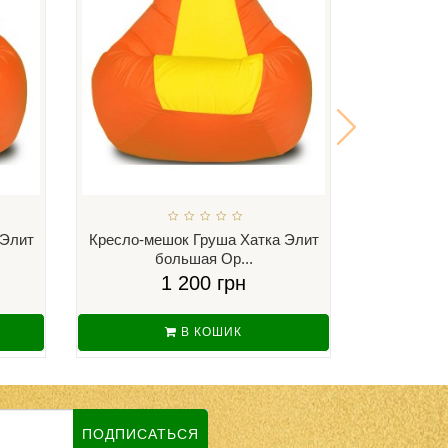
 Элит
Кресло-мешок Груша Хатка Элит
Кресло
большая Ор...
бо
1 200 грн
В КОШИК
ПОДПИСАТЬСЯ