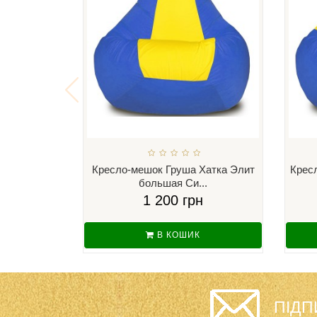
Кресло-мешок Груша Хатка Элит
Крес
большая Си...
1 200 грн
В КОШИК
ПІДП