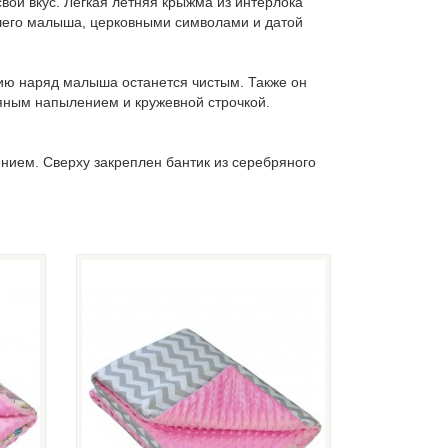
ой вкус. Легкая летняя крыжма из интерлока
ашего малыша, церковными символами и датой
лию наряд малыша останется чистым. Также он
ряным напылением и кружевной строчкой.
нием. Сверху закреплен бантик из серебряного