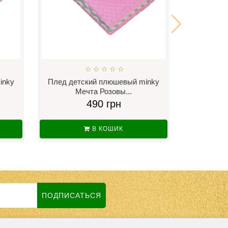
inky
Плед детский плюшевый minky
Плед дет
Мечта Розовы...
К
490 грн
В КОШИК
ПОДПИСАТЬСЯ