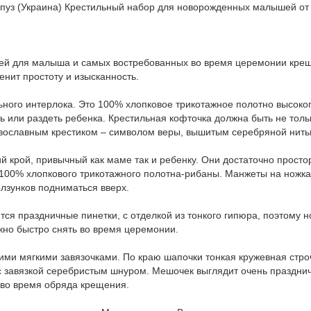
пуз (Украина) Крестильный набор для новорожденных малышей от 2
ей для малыша и самых востребованных во время церемонии крещен
енит простоту и изысканность.
ьного интерлока. Это 100% хлопковое трикотажное полотно высоког
ть или раздеть ребенка. Крестильная кофточка должна быть не тол
авославным крестиком – символом веры, вышитым серебряной нить
й крой, привычный как маме так и ребенку. Они достаточно просто
з 100% хлопкового трикотажного полотна-рибаны. Манжеты на ножках
лзунков подниматься вверх.
ся праздничные пинетки, с отделкой из тонкого гипюра, поэтому н
жно быстро снять во время церемонии.
кими мягкими завязочками. По краю шапочки тонкая кружевная стро
 завязкой серебристым шнуром. Мешочек выглядит очень празднично
 во время обряда крещения.