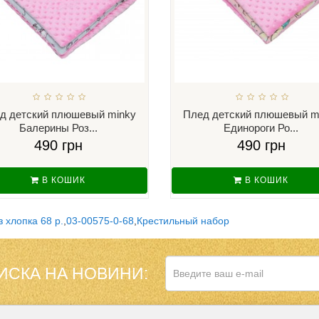
д детский плюшевый minky
Плед детский плюшевый m
Балерины Роз...
Единороги Ро...
490 грн
490 грн
В КОШИК
В КОШИК
 хлопка 68 р.
,
03-00575-0-68
,
Крестильный набор
ИСКА НА НОВИНИ: