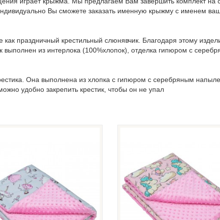
ения играет крыжма. Мы предлагаем Вам завершить комплект на св
 индивидуально Вы сможете заказать именную крыжму с именем в
е как праздничный крестильный слюнявчик. Благодаря этому изде
к выполнен из интерлока (100%хлопок), отделка гипюром с сереб
рестика. Она выполнена из хлопка с гипюром с серебряным напыле
можно удобно закрепить крестик, чтобы он не упал