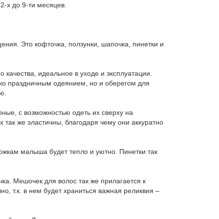
-х до 9-ти месяцев.
ия. Это кофточка, ползунки, шапочка, пинетки и
о качества, идеальное в уходе и эксплуатации.
ько праздничным одеянием, но и оберегом для
ю.
рные, с возможностью одеть их сверху на
 так же эластичны, благодаря чему они аккуратно
ожкам малыша будет тепло и уютно. Пинетки так
чка. Мешочек для волос так же прилагается к
, т.к. в нем будет храниться важная реликвия –