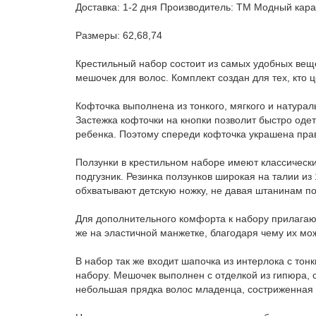
Доставка: 1-2 дня Производитель: ТМ Модный кара
Размеры: 62,68,74
Крестильный набор состоит из самых удобных вещ
мешочек для волос. Комплект создан для тех, кто ц
Кофточка выполнена из тонкого, мягкого и натурал
Застежка кофточки на кнопки позволит быстро оде
ребенка. Поэтому спереди кофточка украшена пр
Ползунки в крестильном наборе имеют классически
подгузник. Резинка ползунков широкая на талии и
обхватывают детскую ножку, не давая штанинам по
Для дополнительного комфорта к набору прилагают
же на эластичной манжетке, благодаря чему их мо
В набор так же входит шапочка из интерлока с тон
набору. Мешочек выполнен с отделкой из гипюра, с
небольшая прядка волос младенца, состриженная