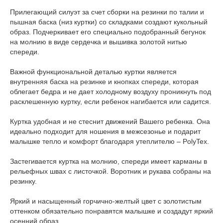
Прилегающий силуэт за счет сборки на резинки по талии и
пышная баска (низ куртки) со складками создают кукольный
образ. Подчеркивает его специально подобранный бегунок
на молнию в виде сердечка и вышивка золотой нитью
спереди.
Важной функциональной деталью куртки является
внутренняя баска на резинке и кнопках спереди, которая
облегает бедра и не дает холодному воздуху проникнуть под
расклешенную куртку, если ребенок нагибается или садится.
Куртка удобная и не стеснит движений Вашего ребенка. Она
идеально подходит для ношения в межсезонье и подарит
малышке тепло и комфорт благодаря утеплителю – PolyTex.
Застегивается куртка на молнию, спереди имеет карманы в
рельефных швах с листочкой. Воротник и рукава собраны на
резинку.
Яркий и насыщенный горчично-желтый цвет с золотистым
оттенком обязательно понравятся малышке и создадут яркий
осенний образ.