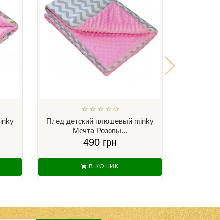
inky
Плед детский плюшевый minky
Плед дет
Мечта Розовы...
Ку
490 грн
В КОШИК