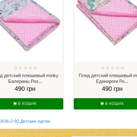
д детский плюшевый minky
Плед детский плюшевый m
Балерины Роз...
Единороги Ро...
490 грн
490 грн
В КОШИК
В КОШИК
0436-2-92
,
Детские куртки