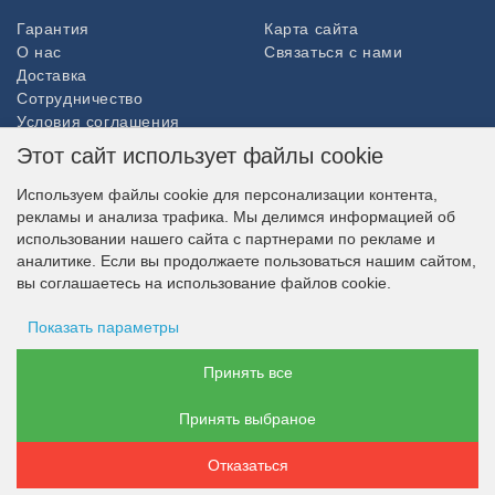
Гарантия
Карта сайта
О нас
Связаться с нами
Доставка
Сотрудничество
Условия соглашения
Возврат товара
Этот сайт использует файлы cookie
ДОПОЛНИТЕЛЬНО
Используем файлы cookie для персонализации контента,
рекламы и анализа трафика. Мы делимся информацией об
Партнёры
использовании нашего сайта с партнерами по рекламе и
НАШ МАГАЗИН В СОЦСЕТЯХ
аналитике. Если вы продолжаете пользоваться нашим сайтом,
вы соглашаетесь на использование файлов cookie.
Показать параметры
ВОЗМОЖНОСТЬ ОПЛАТЫ
Хранение рекламы
Принять все
Принять выбраное
Данные пользователя
Отказаться
Персонализация рекламы